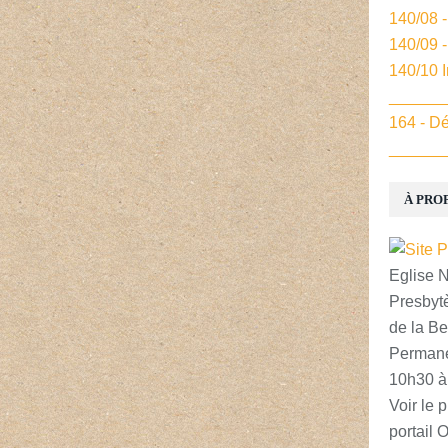
140/08 
140/09 
140/10 
______
164 - Dé
______
À PRO
Eglise 
Presbytè
de la Be
Permane
10h30 à
Voir le p
portail 