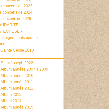
es concerts de 2023
es concerts de 2024
s concerts de 2026
OLIDARITE -
CATECHESE -
enseignements pour le
sme.
 Sainte Cécile 2018
______________________________
- Saint Joseph 2022
- Album années 2007 à 2009
- Album année 2010
- Album année 2011.
- Album année 2012.
- Album 2013
- Album 2014
- Album année 2015