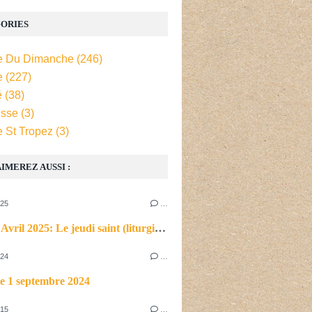
ORIES
e Du Dimanche
(246)
e
(227)
é
(38)
isse
(3)
e St Tropez
(3)
IMEREZ AUSSI :
025
…
Jeudi 17 Avril 2025: Le jeudi saint (liturgie du soir)
024
…
e 1 septembre 2024
015
…