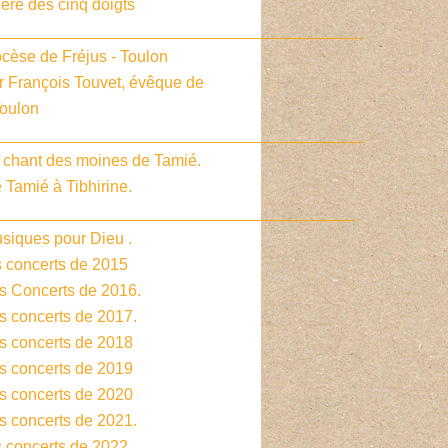
ière des cinq doigts
_________________________________________
cèse de Fréjus - Toulon
r François Touvet, évêque de
Toulon
_________________________________________
e chant des moines de Tamié.
 Tamié à Tibhirine.
________________________________________
siques pour Dieu .
s concerts de 2015
es Concerts de 2016.
s concerts de 2017.
es concerts de 2018
es concerts de 2019
es concerts de 2020
s concerts de 2021.
s concerts de 2022