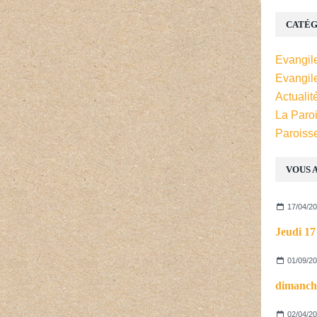
CATÉG
Evangil
Evangil
Actualit
La Paro
Paroiss
VOUS A
17/04/2
01/09/2
dimanch
02/04/2