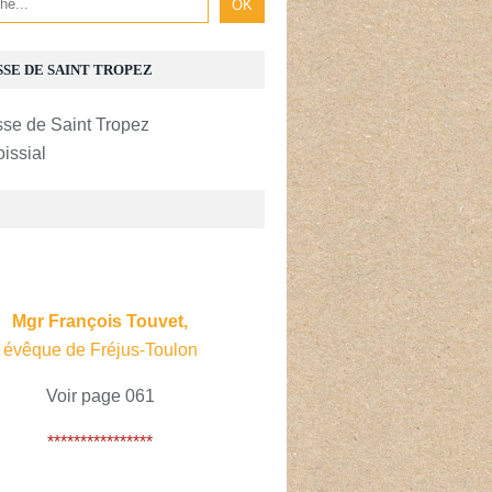
SSE DE SAINT TROPEZ
oissial
E
Mgr François Touvet,
évêque de Fréjus-Toulon
Voir page 061
****************