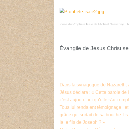
Icône du Prophète Isaïe de Michael Greschny . Te
Évangile de Jésus Christ se
Dans la synagogue de Nazareth, apr
Jésus déclara : « Cette parole de 
c'est aujourd'hui qu'elle s'accompli
Tous lui rendaient témoignage ; e
grâce qui sortait de sa bouche. Il
là le fils de Joseph ? »