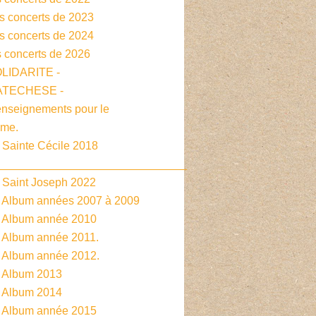
es concerts de 2023
es concerts de 2024
s concerts de 2026
OLIDARITE -
CATECHESE -
enseignements pour le
sme.
 Sainte Cécile 2018
______________________________
- Saint Joseph 2022
- Album années 2007 à 2009
- Album année 2010
- Album année 2011.
- Album année 2012.
- Album 2013
- Album 2014
- Album année 2015