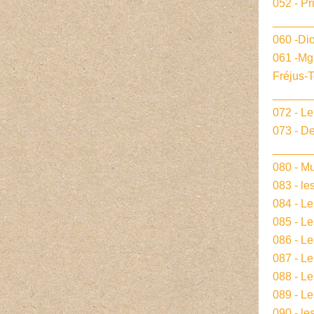
052 - Pr
______
060 -Dio
061 -Mg
Fréjus-
______
072 - L
073 - De
______
080 - Mu
083 - le
084 - L
085 - Le
086 - L
087 - L
088 - L
089 - Le
090 - le