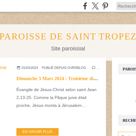
PAROISSE DE SAINT TROPE
Site paroissial
01/03/2024
PUBLIÉ DEPUIS OVERBLOG
…
PAROI
Dimanche 3 Mars 2024 : Troisième dimanche de Carême
Évangile de Jésus-Christ selon saint Jean
2,13-25. Comme la Pâque juive était
proche, Jésus monta à Jérusalem....
RECH
EN SAVOIR PLUS