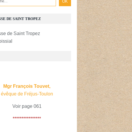
SSE DE SAINT TROPEZ
oissial
E
Mgr François Touvet,
évêque de Fréjus-Toulon
Voir page 061
****************