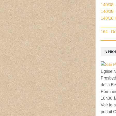
140/08 
140/09 
140/10 
______
164 - Dé
______
À PRO
Eglise 
Presbytè
de la Be
Permane
10h30 à
Voir le p
portail 