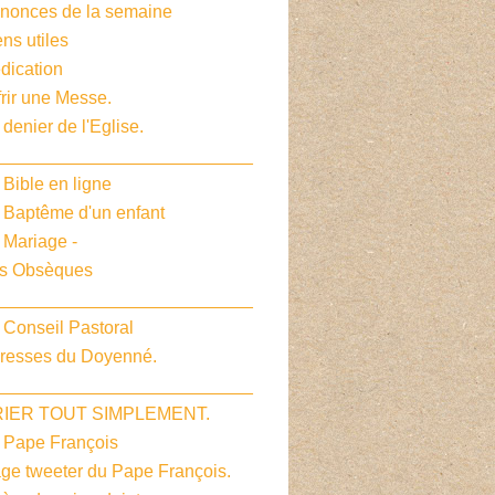
nnonces de la semaine
ens utiles
dication
frir une Messe.
 denier de l'Eglise.
__________________________
 Bible en ligne
e Baptême d'un enfant
 Mariage -
es Obsèques
__________________________
 Conseil Pastoral
dresses du Doyenné.
__________________________
PRIER TOUT SIMPLEMENT.
e Pape François
age tweeter du Pape François.