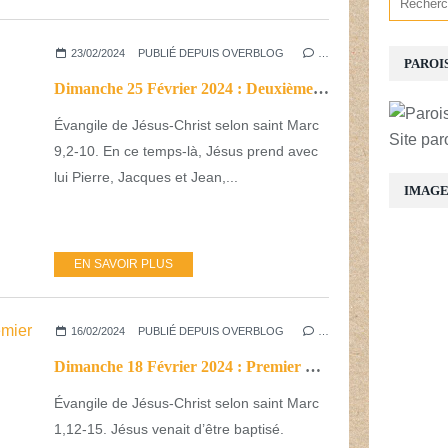
23/02/2024
PUBLIÉ DEPUIS OVERBLOG
…
PAROI
Dimanche 25 Février 2024 : Deuxième dimanche de Carême
Évangile de Jésus-Christ selon saint Marc
Site par
9,2-10. En ce temps-là, Jésus prend avec
lui Pierre, Jacques et Jean,...
IMAG
EN SAVOIR PLUS
16/02/2024
PUBLIÉ DEPUIS OVERBLOG
…
Dimanche 18 Février 2024 : Premier Dimanche de Carême
Évangile de Jésus-Christ selon saint Marc
1,12-15. Jésus venait d’être baptisé.