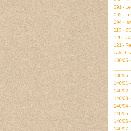
091 - L
092 - L
094 - le
110 - S
120 - 
121 - R
catéchi
130/05 -
______
130/06 
140/01 
140/02 
140/03 
140/04 
140/05 
140/06 
140/07 