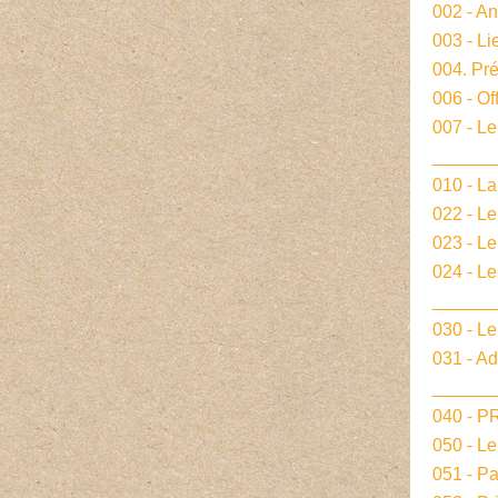
002 - A
003 - Li
004. Pré
006 - Of
007 - Le
______
010 - La
022 - L
023 - Le
024 - L
______
030 - Le
031 - A
______
040 - 
050 - L
051 - P