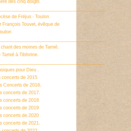
ière des cinq doigts
_________________________________________
cèse de Fréjus - Toulon
r François Touvet, évêque de
Toulon
_________________________________________
e chant des moines de Tamié.
 Tamié à Tibhirine.
________________________________________
siques pour Dieu .
s concerts de 2015
es Concerts de 2016.
s concerts de 2017.
es concerts de 2018
es concerts de 2019
es concerts de 2020
s concerts de 2021.
s concerts de 2022