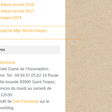
- Album année 2016
- Album année 2017
Images 2024.
________________________________
part de Mgr. Michel Hayes.
____________________________________
POS
Notre Dame de l'Assomption.
re: Tel : 04.94.97.05.62 14 Route
lle-Isnarde 83990 Saint-Tropez.
nces du mardi au samedi de
 12h30.
rofil de
Site Paroissial
sur le
Overblog