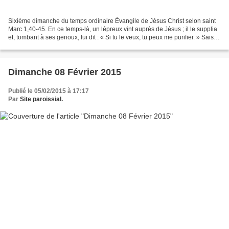
Sixième dimanche du temps ordinaire Évangile de Jésus Christ selon saint
Marc 1,40-45. En ce temps-là, un lépreux vint auprès de Jésus ; il le supplia
et, tombant à ses genoux, lui dit : « Si tu le veux, tu peux me purifier. » Saisi
de compassion, Jésus...
Dimanche 08 Février 2015
Publié le 05/02/2015 à 17:17
Par
Site paroissial.