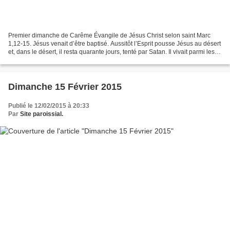
Premier dimanche de Carême Évangile de Jésus Christ selon saint Marc
1,12-15. Jésus venait d’être baptisé. Aussitôt l’Esprit pousse Jésus au désert
et, dans le désert, il resta quarante jours, tenté par Satan. Il vivait parmi les
bêtes sauvages, et les...
Dimanche 15 Février 2015
Publié le 12/02/2015 à 20:33
Par
Site paroissial.