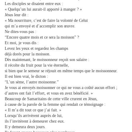
Les disciples se disaient entre eux :
« Quelqu’un lui aurait-il apporté à manger ? »
Jésus leur dit :
« Ma nourriture, c’est de faire la volonté de Celui
qui m’a envoyé et d’accomplir son œuvre.
Ne dites-vous pas :
“Encore quatre mois et ce sera la moisson” ?
Et moi, je vous dis :
Levez les yeux et regardez les champs
déjà dorés pour la moisson.
Dès maintenant, le moissonneur reçoit son salaire :
il récolte du fruit pour la vie éternelle,
si bien que le semeur se réjouit en même temps que le moissonneur.
Il est bien vrai, le dicton :
“L’un sème, l’autre moissonne.”
Je vous ai envoyés moissonner ce qui ne vous a coûté aucun effort ;
d’autres ont fait l’effort, et vous en avez bénéficié. »
Beaucoup de Samaritains de cette ville crurent en Jésus,
à cause de la parole de la femme qui rendait ce témoignage :
« Il m’a dit tout ce que j’ai fait. »
Lorsqu’ils arrivèrent auprès de lui,
ils l’invitèrent à demeurer chez eux.
Il y demeura deux jours.