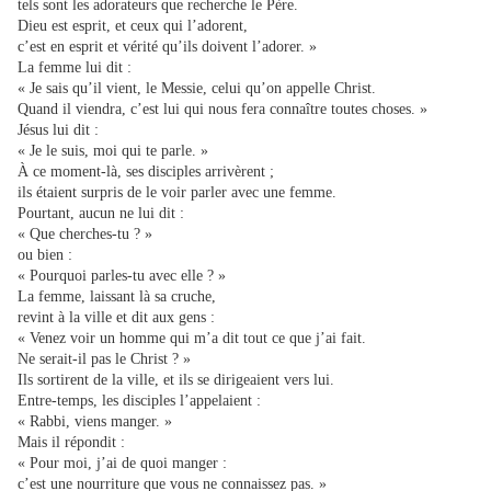
tels sont les adorateurs que recherche le Père.
Dieu est esprit, et ceux qui l’adorent,
c’est en esprit et vérité qu’ils doivent l’adorer. »
La femme lui dit :
« Je sais qu’il vient, le Messie, celui qu’on appelle Christ.
Quand il viendra, c’est lui qui nous fera connaître toutes choses. »
Jésus lui dit :
« Je le suis, moi qui te parle. »
À ce moment-là, ses disciples arrivèrent ;
ils étaient surpris de le voir parler avec une femme.
Pourtant, aucun ne lui dit :
« Que cherches-tu ? »
ou bien :
« Pourquoi parles-tu avec elle ? »
La femme, laissant là sa cruche,
revint à la ville et dit aux gens :
« Venez voir un homme qui m’a dit tout ce que j’ai fait.
Ne serait-il pas le Christ ? »
Ils sortirent de la ville, et ils se dirigeaient vers lui.
Entre-temps, les disciples l’appelaient :
« Rabbi, viens manger. »
Mais il répondit :
« Pour moi, j’ai de quoi manger :
c’est une nourriture que vous ne connaissez pas. »