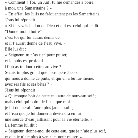
« Comment ! Toi, un Juif, tu me demandes à boire,
à moi, une Samaritaine ? »
– En effet, les Juifs ne fréquentent pas les Samaritains.
Jésus lui répondit :
« Si tu savais le don de Dieu et qui est celui qui te dit :
“Donne-moi à boire”,
c’est toi qui lui aurais demandé,
et il t’aurait donné de l’eau vive. »
Elle lui dit :
« Seigneur, tu n’as rien pour puiser,
et le puits est profond.
D’où as-tu donc cette eau vive ?
Serais-tu plus grand que notre père Jacob
qui nous a donné ce puits, et qui en a bu lui-même,
avec ses fils et ses bêtes ? »
Jésus lui répondit :
« Quiconque boit de cette eau aura de nouveau soif ;
mais celui qui boira de l’eau que moi
je lui donnerai n’aura plus jamais soif ;
et l’eau que je lui donnerai deviendra en lui
une source d’eau jaillissant pour la vie éternelle. »
La femme lui dit :
« Seigneur, donne-moi de cette eau, que je n’aie plus soif,
et que je n’aie plus à venir ici pour puiser. »