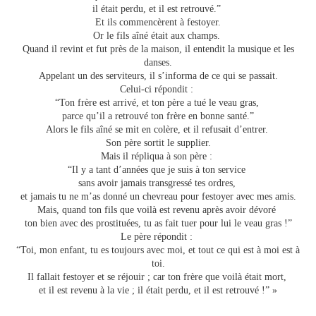
il était perdu, et il est retrouvé.”
Et ils commencèrent à festoyer.
Or le fils aîné était aux champs.
Quand il revint et fut près de la maison, il entendit la musique et les
danses.
Appelant un des serviteurs, il s’informa de ce qui se passait.
Celui-ci répondit :
“Ton frère est arrivé, et ton père a tué le veau gras,
parce qu’il a retrouvé ton frère en bonne santé.”
Alors le fils aîné se mit en colère, et il refusait d’entrer.
Son père sortit le supplier.
Mais il répliqua à son père :
“Il y a tant d’années que je suis à ton service
sans avoir jamais transgressé tes ordres,
et jamais tu ne m’as donné un chevreau pour festoyer avec mes amis.
Mais, quand ton fils que voilà est revenu après avoir dévoré
ton bien avec des prostituées, tu as fait tuer pour lui le veau gras !”
Le père répondit :
“Toi, mon enfant, tu es toujours avec moi, et tout ce qui est à moi est à
toi.
Il fallait festoyer et se réjouir ; car ton frère que voilà était mort,
et il est revenu à la vie ; il était perdu, et il est retrouvé !” »