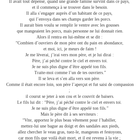
Il avait tout dépensé, quand une grande famine survint dans ce pays,
et il commença à se trouver dans le besoin.
Il alla s’engager auprès d’un habitant de ce pays,
qui l’envoya dans ses champs garder les porcs.
Il aurait bien voulu se remplir le ventre avec les gousses
que mangeaient les porcs, mais personne ne lui donnait rien.
Alors il rentra en lui-même et se dit :
“Combien d’ouvriers de mon père ont du pain en abondance,
et moi, ici, je meurs de faim !
Je me lèverai, j’irai vers mon père, et je lui dirai :
Père, j’ai péché contre le ciel et envers toi.
Je ne suis plus digne d’être appelé ton fils.
Traite-moi comme l’un de tes ouvriers.”
Il se leva et s’en alla vers son père.
Comme il était encore loin, son père l’aperçut et fut saisi de compassion
;
il courut se jeter à son cou et le couvrit de baisers.
Le fils lui dit : “Père, j’ai péché contre le ciel et envers toi.
Je ne suis plus digne d’être appelé ton fils.”
Mais le père dit à ses serviteurs :
“Vite, apportez le plus beau vêtement pour l’habiller,
mettez-lui une bague au doigt et des sandales aux pieds,
allez chercher le veau gras, tuez-le, mangeons et festoyons,
car mon fils que voilà était mort, et il est revenu à la vie ;