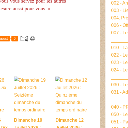
vous vous servez pour les autres
002 - A
esure aussi pour vous. »
003 - Li
004. Pré
006 - Of
E
007 - Le
epost
0
______
010 - La
022 - L
023 - Le
024 - L
______
030 - Le
031 - A
______
040 - 
050 - L
6
Dimanche 19
Dimanche 12
051 - P
 Dix-
Juillet 2026 :
Juillet 2026 :