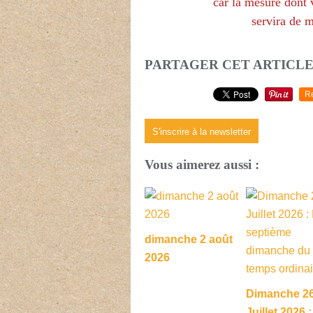
car la mesure dont 
servira de m
PARTAGER CET ARTICL
R
S'inscrire à la newsletter
Vous aimerez aussi :
dimanche 2 août
2026
Dimanche 2
Juillet 2026 :