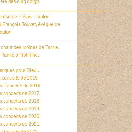
ière des cinq doigts
_________________________________________
cèse de Fréjus - Toulon
r François Touvet, évêque de
Toulon
_________________________________________
e chant des moines de Tamié.
 Tamié à Tibhirine.
________________________________________
siques pour Dieu .
s concerts de 2015
es Concerts de 2016.
s concerts de 2017.
es concerts de 2018
es concerts de 2019
es concerts de 2020
s concerts de 2021.
s concerts de 2022