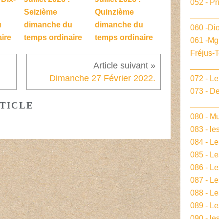
052 - Pr
Seizième
Quinzième
______
u
dimanche du
dimanche du
060 -Dio
ire
temps ordinaire
temps ordinaire
061 -Mg
Fréjus-
______
Dimanche 27 Février 2022.
072 - L
073 - De
______
TICLE
080 - Mu
083 - le
084 - L
085 - Le
086 - L
087 - L
088 - L
089 - Le
090 - le