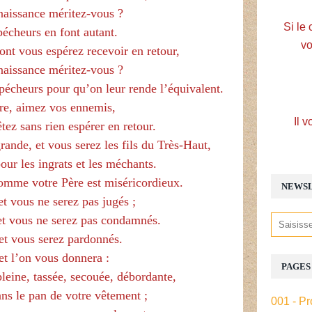
naissance méritez-vous ?
Si le 
écheurs en font autant.
vo
ont vous espérez recevoir en retour,
naissance méritez-vous ?
écheurs pour qu’on leur rende l’équivalent.
re, aimez vos ennemis,
Il v
êtez sans rien espérer en retour.
ande, et vous serez les fils du Très-Haut,
pour les ingrats et les méchants.
omme votre Père est miséricordieux.
NEWS
et vous ne serez pas jugés ;
et vous ne serez pas condamnés.
et vous serez pardonnés.
t l’on vous donnera :
PAGES
leine, tassée, secouée, débordante,
ans le pan de votre vêtement ;
001 - Pr