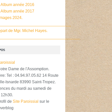
- Album année 2016
- Album année 2017
Images 2024.
________________________________
part de Mgr. Michel Hayes.
____________________________________
POS
Notre Dame de l'Assomption.
re: Tel : 04.94.97.05.62 14 Route
lle-Isnarde 83990 Saint-Tropez.
nces du mardi au samedi de
 12h30.
rofil de
Site Paroissial
sur le
Overblog