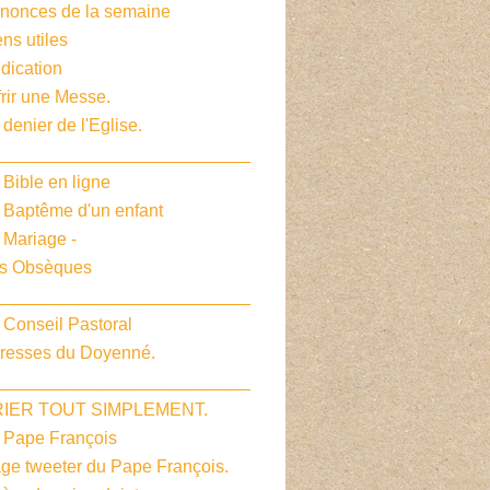
nnonces de la semaine
ens utiles
dication
frir une Messe.
 denier de l'Eglise.
__________________________
 Bible en ligne
e Baptême d'un enfant
 Mariage -
es Obsèques
__________________________
 Conseil Pastoral
dresses du Doyenné.
__________________________
PRIER TOUT SIMPLEMENT.
e Pape François
age tweeter du Pape François.