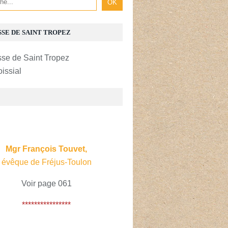
SSE DE SAINT TROPEZ
oissial
E
Mgr François Touvet,
évêque de Fréjus-Toulon
Voir page 061
****************