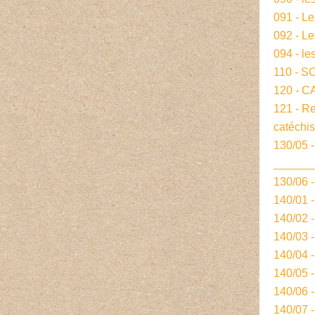
091 - L
092 - L
094 - le
110 - S
120 - 
121 - R
catéchi
130/05 -
______
130/06 
140/01 
140/02 
140/03 
140/04 
140/05 
140/06 
140/07 