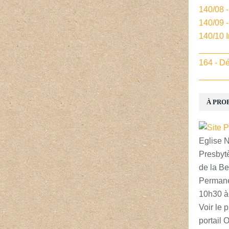
140/08 
140/09 
140/10 
______
164 - Dé
______
À PRO
Eglise 
Presbytè
de la Be
Permane
10h30 à
Voir le p
portail 