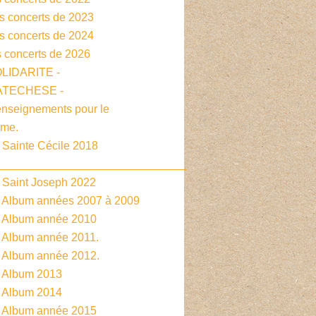
es concerts de 2023
es concerts de 2024
s concerts de 2026
OLIDARITE -
CATECHESE -
enseignements pour le
sme.
 Sainte Cécile 2018
______________________________
- Saint Joseph 2022
- Album années 2007 à 2009
- Album année 2010
- Album année 2011.
- Album année 2012.
- Album 2013
- Album 2014
- Album année 2015