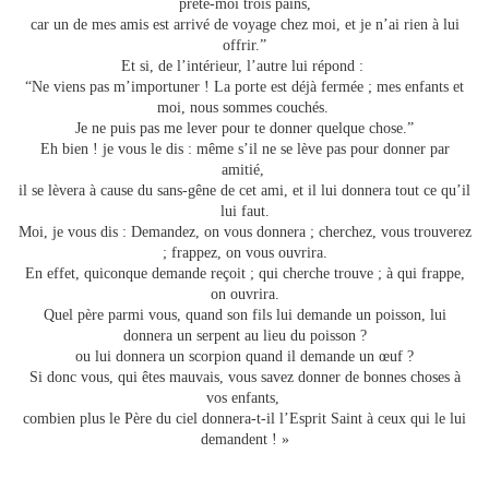
prête-moi trois pains,
car un de mes amis est arrivé de voyage chez moi, et je n’ai rien à lui
offrir.”
Et si, de l’intérieur, l’autre lui répond :
“Ne viens pas m’importuner ! La porte est déjà fermée ; mes enfants et
moi, nous sommes couchés.
Je ne puis pas me lever pour te donner quelque chose.”
Eh bien ! je vous le dis : même s’il ne se lève pas pour donner par
amitié,
il se lèvera à cause du sans-gêne de cet ami, et il lui donnera tout ce qu’il
lui faut.
Moi, je vous dis : Demandez, on vous donnera ; cherchez, vous trouverez
; frappez, on vous ouvrira.
En effet, quiconque demande reçoit ; qui cherche trouve ; à qui frappe,
on ouvrira.
Quel père parmi vous, quand son fils lui demande un poisson, lui
donnera un serpent au lieu du poisson ?
ou lui donnera un scorpion quand il demande un œuf ?
Si donc vous, qui êtes mauvais, vous savez donner de bonnes choses à
vos enfants,
combien plus le Père du ciel donnera-t-il l’Esprit Saint à ceux qui le lui
demandent ! »