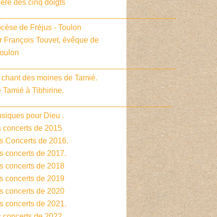
ière des cinq doigts
_________________________________________
cèse de Fréjus - Toulon
r François Touvet, évêque de
Toulon
_________________________________________
e chant des moines de Tamié.
 Tamié à Tibhirine.
________________________________________
siques pour Dieu .
s concerts de 2015
es Concerts de 2016.
s concerts de 2017.
es concerts de 2018
es concerts de 2019
es concerts de 2020
s concerts de 2021.
s concerts de 2022