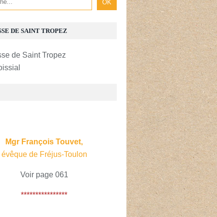
SSE DE SAINT TROPEZ
oissial
E
Mgr François Touvet,
évêque de Fréjus-Toulon
Voir page 061
****************