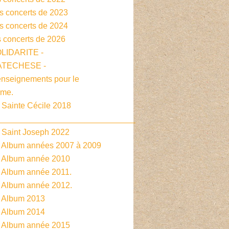
es concerts de 2023
es concerts de 2024
s concerts de 2026
OLIDARITE -
CATECHESE -
enseignements pour le
sme.
 Sainte Cécile 2018
______________________________
- Saint Joseph 2022
- Album années 2007 à 2009
- Album année 2010
- Album année 2011.
- Album année 2012.
- Album 2013
- Album 2014
- Album année 2015