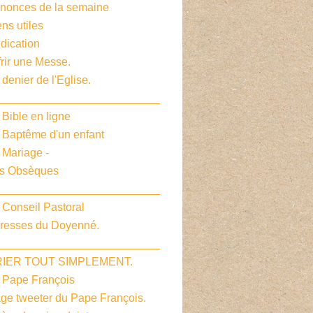
nnonces de la semaine
ens utiles
dication
frir une Messe.
 denier de l'Eglise.
__________________________
 Bible en ligne
e Baptême d'un enfant
 Mariage -
es Obsèques
__________________________
 Conseil Pastoral
dresses du Doyenné.
__________________________
PRIER TOUT SIMPLEMENT.
e Pape François
age tweeter du Pape François.