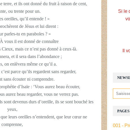
terre, et ils ont donné du fruit à raison de cent,
nte, ou trente pour un.
Si le 
s oreilles, qu’il entende ! »
vo
rochèrent de Jésus et lui dirent :
ur parles-tu en paraboles ? »
« À vous il est donné de connaître
 Cieux, mais ce n’est pas donné à ceux-là.
Il v
nnera, et il sera dans l’abondance ;
as, on enlèvera même ce qu’il a.
, c’est parce qu’ils regardent sans regarder,
NEWS
ent sans écouter ni comprendre.
prophétie d’Isaïe : ‘Vous aurez beau écouter,
s aurez beau regarder, vous ne verrez pas.
ls sont devenus durs d’oreille, ils se sont bouché les
yeux,
PAGES
 que leurs oreilles n’entendent, que leur cœur ne
comprenne,
001 - Pr