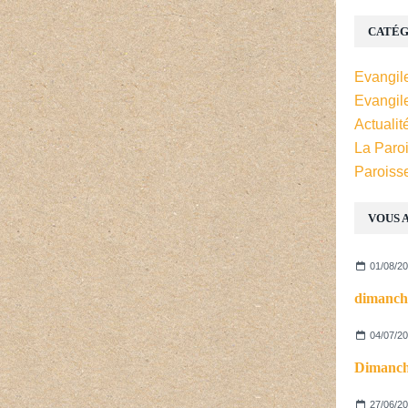
CATÉG
Evangil
Evangil
Actualit
La Paro
Paroiss
VOUS A
01/08/2
dimanch
04/07/2
Dimanche
27/06/2