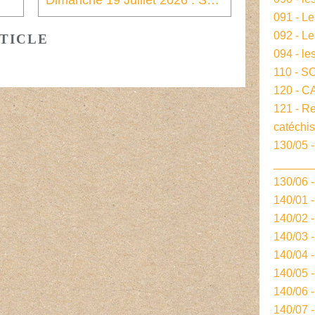
Dimanche 19 Juillet 2026 : Seizième dimanche du temps ordinaire
091 - L
092 - L
TICLE
094 - le
110 - S
120 - 
121 - R
catéchi
130/05 -
______
130/06 
140/01 
140/02 
140/03 
140/04 
140/05 
140/06 
140/07 