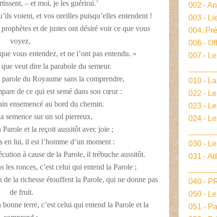
tissent, – et moi, je les guérirai.’
002 - A
ls voient, et vos oreilles puisqu’elles entendent !
003 - Li
prophètes et de justes ont désiré voir ce que vous
004. Pré
voyez,
006 - Of
 que vous entendez, et ne l’ont pas entendu. »
007 - Le
que veut dire la parabole du semeur.
______
 parole du Royaume sans la comprendre,
010 - La
mpare de ce qui est semé dans son cœur :
022 - L
errain ensemencé au bord du chemin.
023 - Le
la semence sur un sol pierreux,
024 - L
 Parole et la reçoit aussitôt avec joie ;
______
es en lui, il est l’homme d’un moment :
030 - Le
cution à cause de la Parole, il trébuche aussitôt.
031 - A
 les ronces, c’est celui qui entend la Parole ;
______
 de la richesse étouffent la Parole, qui ne donne pas
040 - 
de fruit.
050 - L
bonne terre, c’est celui qui entend la Parole et la
051 - P