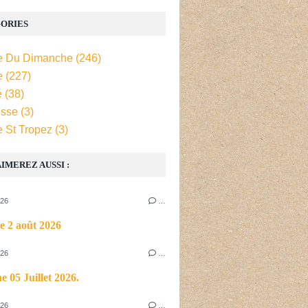
ORIES
e Du Dimanche
(246)
e
(227)
é
(38)
isse
(3)
e St Tropez
(3)
IMEREZ AUSSI :
026
…
e 2 août 2026
026
…
 05 Juillet 2026.
026
…