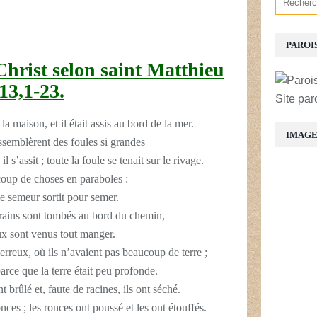
PAROI
Christ selon saint Matthieu
13,1-23.
Site par
 la maison, et il était assis au bord de la mer.
IMAG
ssemblèrent des foules si grandes
s’assit ; toute la foule se tenait sur le rivage.
ucoup de choses en paraboles :
le semeur sortit pour semer.
rains sont tombés au bord du chemin,
aux sont venus tout manger.
ierreux, où ils n’avaient pas beaucoup de terre ;
 parce que la terre était peu profonde.
nt brûlé et, faute de racines, ils ont séché.
ces ; les ronces ont poussé et les ont étouffés.