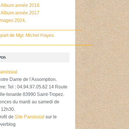
- Album année 2016
- Album année 2017
Images 2024.
________________________________
part de Mgr. Michel Hayes.
____________________________________
POS
Notre Dame de l'Assomption.
re: Tel : 04.94.97.05.62 14 Route
lle-Isnarde 83990 Saint-Tropez.
nces du mardi au samedi de
 12h30.
rofil de
Site Paroissial
sur le
Overblog