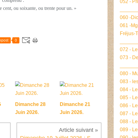
comprend :
052 - Pr
de cent, ou soixante, ou trente pour un. »
______
060 -Dio
061 -Mg
E
Fréjus-
epost
0
______
072 - L
073 - De
______
080 - Mu
083 - le
084 - L
085 - Le
5
Dimanche 28
Dimanche 21
086 - L
Juin 2026.
Juin 2026.
087 - L
088 - L
089 - Le
090 - le