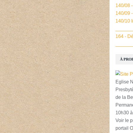
140/08 
140/09 
140/10 
______
164 - Dé
______
À PRO
Eglise 
Presbytè
de la Be
Permane
10h30 à
Voir le p
portail 