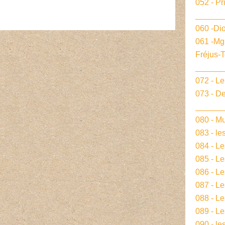
052 - Pr
______
060 -Dio
061 -Mg
Fréjus-
______
072 - L
073 - De
______
080 - Mu
083 - le
084 - L
085 - Le
086 - L
087 - L
088 - L
089 - Le
090 - le