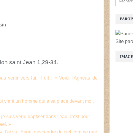
PAROI
sin
Site par
IMAG
lon saint Jean 1,29-34.
 venir vers lui, il dit : « Voici l'Agneau de
e moi vient un homme qui a sa place devant moi,
 je suis venu baptiser dans l'eau, c'est pour
aël. »
 « J'ai vu l'Esprit descendre du ciel comme une