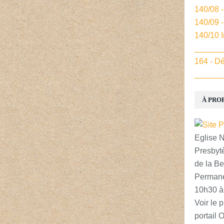
140/08 
140/09 
140/10 
______
164 - Dé
______
À PRO
Eglise 
Presbytè
de la Be
Permane
10h30 à
Voir le p
portail 