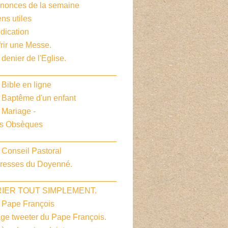
nnonces de la semaine
ens utiles
dication
frir une Messe.
 denier de l'Eglise.
__________________________
 Bible en ligne
e Baptême d'un enfant
 Mariage -
es Obsèques
__________________________
 Conseil Pastoral
dresses du Doyenné.
__________________________
PRIER TOUT SIMPLEMENT.
e Pape François
age tweeter du Pape François.