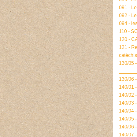
091 - L
092 - L
094 - le
110 - S
120 - 
121 - R
catéchi
130/05 -
______
130/06 
140/01 
140/02 
140/03 
140/04 
140/05 
140/06 
140/07 