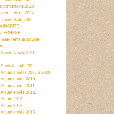
es concerts de 2023
es concerts de 2024
s concerts de 2026
OLIDARITE -
CATECHESE -
enseignements pour le
sme.
 Sainte Cécile 2018
______________________________
- Saint Joseph 2022
- Album années 2007 à 2009
- Album année 2010
- Album année 2011.
- Album année 2012.
- Album 2013
- Album 2014
- Album année 2015