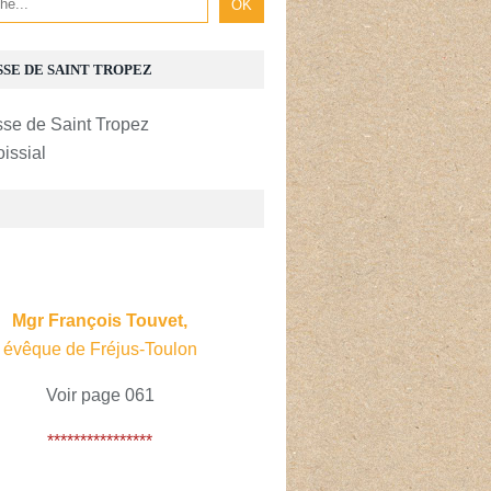
SSE DE SAINT TROPEZ
oissial
E
Mgr François Touvet,
évêque de Fréjus-Toulon
Voir page 061
****************