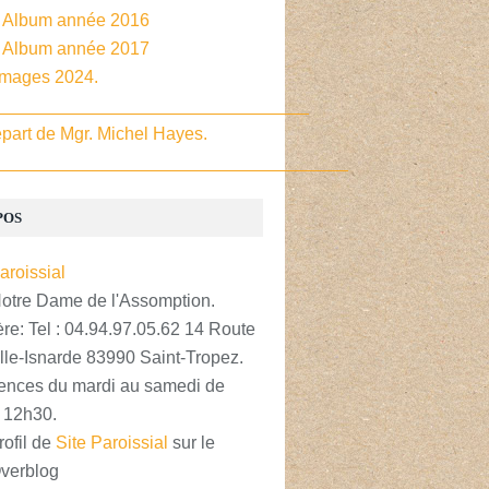
- Album année 2016
- Album année 2017
Images 2024.
________________________________
part de Mgr. Michel Hayes.
____________________________________
POS
Notre Dame de l'Assomption.
re: Tel : 04.94.97.05.62 14 Route
lle-Isnarde 83990 Saint-Tropez.
nces du mardi au samedi de
 12h30.
rofil de
Site Paroissial
sur le
Overblog