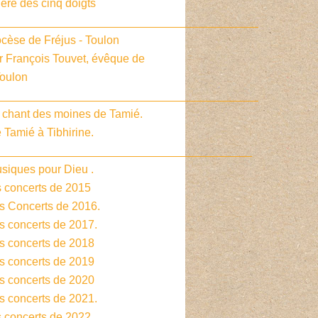
ière des cinq doigts
_________________________________________
cèse de Fréjus - Toulon
r François Touvet, évêque de
Toulon
_________________________________________
e chant des moines de Tamié.
 Tamié à Tibhirine.
________________________________________
siques pour Dieu .
s concerts de 2015
es Concerts de 2016.
s concerts de 2017.
es concerts de 2018
es concerts de 2019
es concerts de 2020
s concerts de 2021.
s concerts de 2022