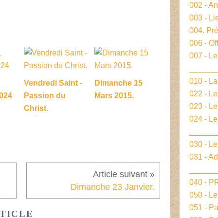
002 - A
003 - Li
004. Pré
006 - Of
007 - Le
______
010 - La
Vendredi Saint -
Dimanche 15
022 - L
024
Passion du
Mars 2015.
023 - Le
Christ.
024 - L
______
030 - Le
031 - A
______
040 - 
Dimanche 23 Janvier.
050 - L
051 - P
TICLE