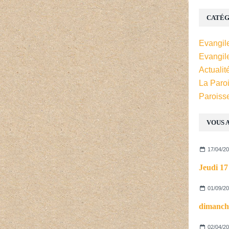
CATÉG
Evangil
Evangil
Actualit
La Paro
Paroiss
VOUS A
17/04/2
01/09/2
dimanch
02/04/2