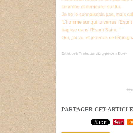
colombe et demeurer sur lui.
Je ne le connaissais pas, mais cel
'L'homme sur qui tu verras l'Esprit
baptise dans l'Esprit Saint. '
Oui, j'ai vu, et je rends ce témoigna
Extrait de la Traduction Liturgique de la Bible -
***
PARTAGER CET ARTICL
R