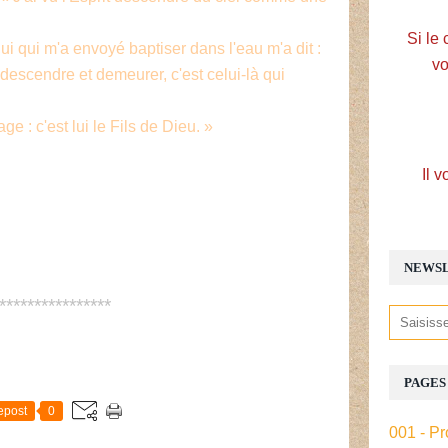
Si le 
ui qui m'a envoyé baptiser dans l'eau m'a dit :
vo
 descendre et demeurer, c'est celui-là qui
ge : c'est lui le Fils de Dieu. »
Il v
NEWS
****************
E
PAGES
epost
0
001 - Pr