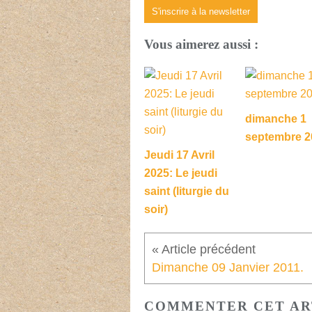
S'inscrire à la newsletter
Vous aimerez aussi :
dimanche 1
septembre 2
Jeudi 17 Avril
2025: Le jeudi
saint (liturgie du
soir)
Dimanche 09 Janvier 2011.
COMMENTER CET AR