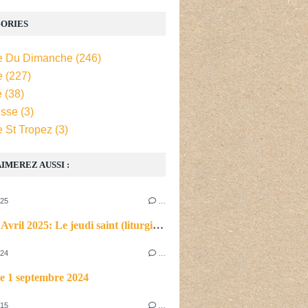
ORIES
e Du Dimanche
(246)
e
(227)
é
(38)
isse
(3)
e St Tropez
(3)
IMEREZ AUSSI :
025
…
Jeudi 17 Avril 2025: Le jeudi saint (liturgie du soir)
024
…
e 1 septembre 2024
015
…