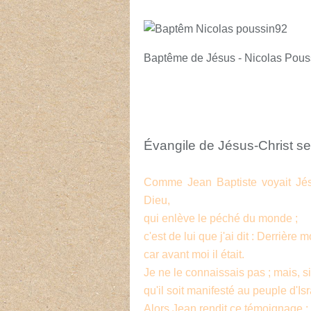
Baptême de Jésus - Nicolas Pous
Évangile de Jésus-Christ se
Comme Jean Baptiste voyait Jésus
Dieu,
qui enlève le péché du monde ;
c'est de lui que j'ai dit : Derrièr
car avant moi il était.
Je ne le connaissais pas ; mais, si
qu'il soit manifesté au peuple d'Isr
Alors Jean rendit ce témoignage :