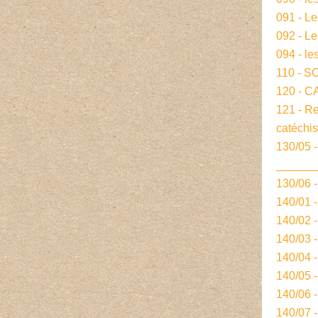
091 - L
092 - L
094 - le
110 - S
120 - 
121 - R
catéchi
130/05 -
______
130/06 
140/01 
140/02 
140/03 
140/04 
140/05 
140/06 
140/07 