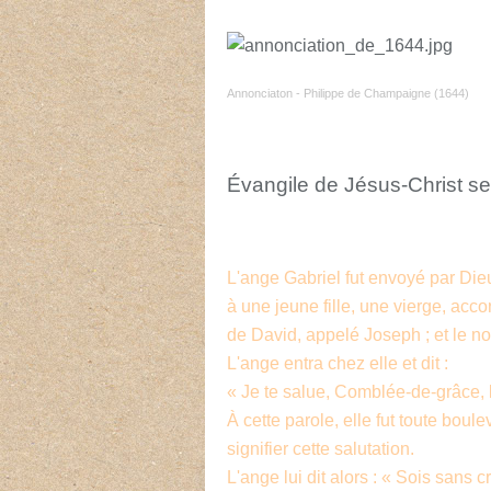
Annonciaton - Philippe de Champaigne (1644)
Évangile de Jésus-Christ se
L'ange Gabriel fut envoyé par Die
à une jeune fille, une vierge, a
de David, appelé Joseph ; et le nom
L'ange entra chez elle et dit :
« Je te salue, Comblée-de-grâce, l
À cette parole, elle fut toute boul
signifier cette salutation.
L'ange lui dit alors : « Sois sans 