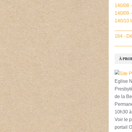
140/08 
140/09 
140/10 
______
164 - Dé
______
À PRO
Eglise 
Presbytè
de la Be
Permane
10h30 à
Voir le p
portail 