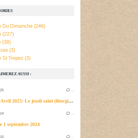
ORIES
e Du Dimanche
(246)
e
(227)
é
(38)
isse
(3)
e St Tropez
(3)
IMEREZ AUSSI :
025
…
Jeudi 17 Avril 2025: Le jeudi saint (liturgie du soir)
024
…
e 1 septembre 2024
015
…