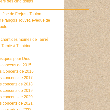
ière des cinq doigts
_________________________________________
cèse de Fréjus - Toulon
r François Touvet, évêque de
Toulon
_________________________________________
e chant des moines de Tamié.
 Tamié à Tibhirine.
________________________________________
siques pour Dieu .
s concerts de 2015
es Concerts de 2016.
s concerts de 2017.
es concerts de 2018
es concerts de 2019
es concerts de 2020
s concerts de 2021.
s concerts de 2022