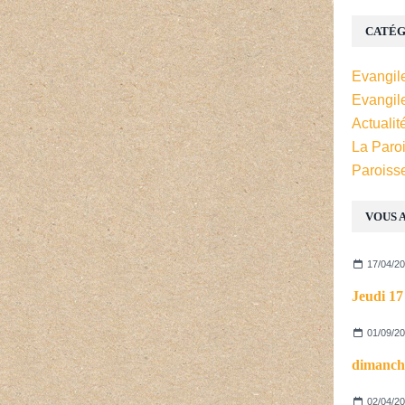
CATÉG
Evangil
Evangil
Actualit
La Paro
Paroiss
VOUS A
17/04/2
01/09/2
dimanch
02/04/2