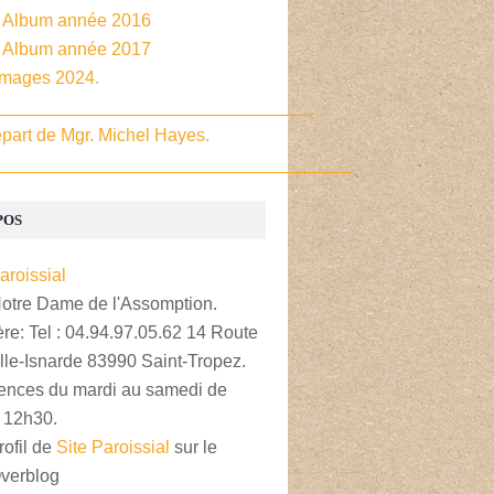
- Album année 2016
- Album année 2017
Images 2024.
________________________________
part de Mgr. Michel Hayes.
____________________________________
POS
Notre Dame de l'Assomption.
re: Tel : 04.94.97.05.62 14 Route
lle-Isnarde 83990 Saint-Tropez.
nces du mardi au samedi de
 12h30.
rofil de
Site Paroissial
sur le
Overblog