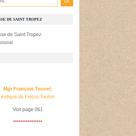
SSE DE SAINT TROPEZ
oissial
E
Mgr François Touvet,
évêque de Fréjus-Toulon
Voir page 061
****************