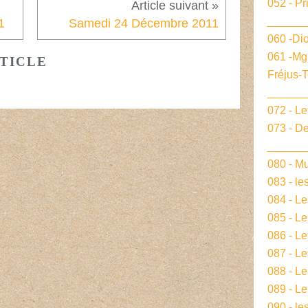
052 - Pr
______
1
Samedi 24 Décembre 2011
060 -Dio
061 -Mg
TICLE
Fréjus-
______
072 - L
073 - De
______
080 - Mu
083 - le
084 - L
085 - Le
086 - L
087 - L
088 - L
089 - Le
090 - le