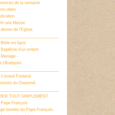
nnonces de la semaine
ens utiles
dication
frir une Messe.
 denier de l'Eglise.
__________________________
 Bible en ligne
e Baptême d'un enfant
 Mariage -
es Obsèques
__________________________
 Conseil Pastoral
dresses du Doyenné.
__________________________
PRIER TOUT SIMPLEMENT.
e Pape François
age tweeter du Pape François.