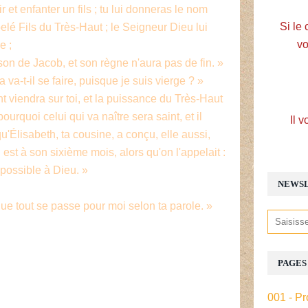
 et enfanter un fils ; tu lui donneras le nom
Si le 
pelé Fils du Très-Haut ; le Seigneur Dieu lui
vo
e ;
ison de Jacob, et son règne n'aura pas de fin. »
 va-t-il se faire, puisque je suis vierge ? »
int viendra sur toi, et la puissance du Très-Haut
urquoi celui qui va naître sera saint, et il
Il v
u'Élisabeth, ta cousine, a conçu, elle aussi,
n est à son sixième mois, alors qu'on l'appelait :
impossible à Dieu. »
NEWS
que tout se passe pour moi selon ta parole. »
PAGES
001 - Pr