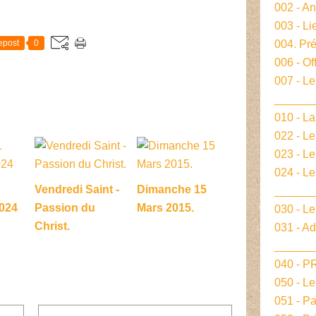
002 - A
E
003 - Li
epost
0
004. Pré
006 - Of
007 - Le
______
010 - La
022 - L
023 - Le
024 - L
Vendredi Saint -
Dimanche 15
______
024
Passion du
Mars 2015.
030 - Le
Christ.
031 - A
______
040 - 
050 - L
051 - P