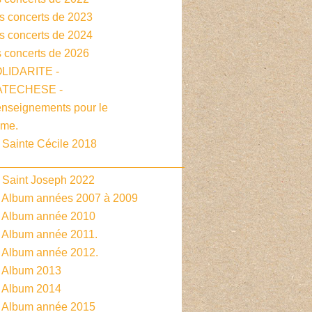
es concerts de 2023
es concerts de 2024
s concerts de 2026
OLIDARITE -
CATECHESE -
enseignements pour le
sme.
 Sainte Cécile 2018
______________________________
- Saint Joseph 2022
- Album années 2007 à 2009
- Album année 2010
- Album année 2011.
- Album année 2012.
- Album 2013
- Album 2014
- Album année 2015