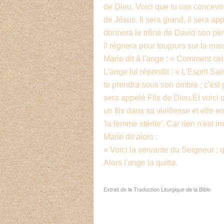
de Dieu. Voici que tu vas concevoir
de Jésus. Il sera grand, il sera ap
donnera le trône de David son pèr
il régnera pour toujours sur la ma
Marie dit à l'ange : « Comment cela
L'ange lui répondit : « L'Esprit Sa
te prendra sous son ombre ; c'est po
sera appelé Fils de Dieu.Et voici q
un fils dans sa vieillesse et elle e
'la femme stérile'. Car rien n'est 
Marie dit alors :
« Voici la servante du Seigneur ; 
Alors l'ange la quitta.
Extrait de la Traduction Liturgique de la Bible