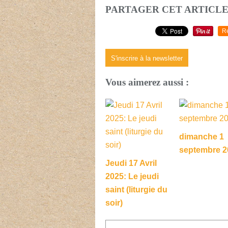
PARTAGER CET ARTICL
R
S'inscrire à la newsletter
Vous aimerez aussi :
dimanche 1
septembre 2
Jeudi 17 Avril
2025: Le jeudi
saint (liturgie du
soir)