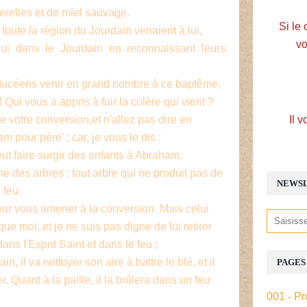
uterelles et de miel sauvage.
Si le 
toute la région du Jourdain venaient à lui,
vo
 lui dans le Jourdain en reconnaissant leurs
ducéens venir en grand nombre à ce baptême,
! Qui vous a appris à fuir la colère qui vient ?
e votre conversion,et n'allez pas dire en
Il v
pour père' ; car, je vous le dis :
eut faire surgir des enfants à Abraham.
ne des arbres : tout arbre qui ne produit pas de
NEWS
 feu.
pour vous amener à la conversion. Mais celui
 que moi, et je ne suis pas digne de lui retirer
ns l'Esprit Saint et dans le feu ;
in, il va nettoyer son aire à battre le blé, et il
PAGES
 Quant à la paille, il la brûlera dans un feu
001 - Pr