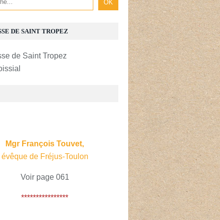
SSE DE SAINT TROPEZ
oissial
E
Mgr François Touvet,
évêque de Fréjus-Toulon
Voir page 061
****************