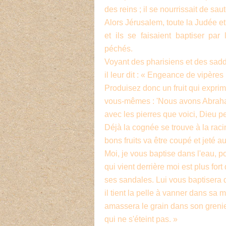
des reins ; il se nourrissait de sa
Alors Jérusalem, toute la Judée et 
et ils se faisaient baptiser par
péchés.
Voyant des pharisiens et des sad
il leur dit : « Engeance de vipères 
Produisez donc un fruit qui exprim
vous-mêmes : 'Nous avons Abraham 
avec les pierres que voici, Dieu p
Déjà la cognée se trouve à la raci
bons fruits va être coupé et jeté au
Moi, je vous baptise dans l'eau, 
qui vient derrière moi est plus fort
ses sandales. Lui vous baptisera da
il tient la pelle à vanner dans sa ma
amassera le grain dans son grenier.
qui ne s'éteint pas. »