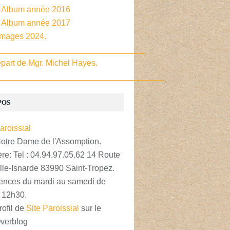
- Album année 2016
- Album année 2017
Images 2024.
________________________________
part de Mgr. Michel Hayes.
____________________________________
POS
Notre Dame de l'Assomption.
re: Tel : 04.94.97.05.62 14 Route
lle-Isnarde 83990 Saint-Tropez.
nces du mardi au samedi de
 12h30.
rofil de
Site Paroissial
sur le
Overblog