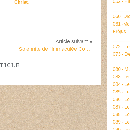
052 - Pr
Christ.
______
060 -Dio
061 -Mg
Fréjus-
______
072 - L
Solennité de l'Immaculée Conception
073 - De
______
TICLE
080 - Mu
083 - le
084 - L
085 - Le
086 - L
087 - L
088 - L
089 - Le
090 - le