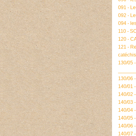
091 - L
092 - L
094 - le
110 - S
120 - 
121 - R
catéchi
130/05 -
______
130/06 
140/01 
140/02 
140/03 
140/04 
140/05 
140/06 
140/07 