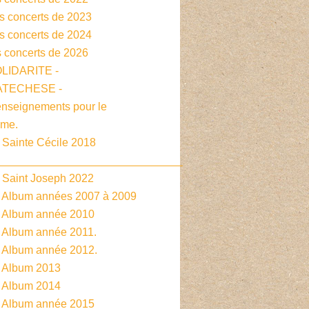
es concerts de 2023
es concerts de 2024
s concerts de 2026
OLIDARITE -
CATECHESE -
enseignements pour le
sme.
 Sainte Cécile 2018
______________________________
- Saint Joseph 2022
- Album années 2007 à 2009
- Album année 2010
- Album année 2011.
- Album année 2012.
- Album 2013
- Album 2014
- Album année 2015