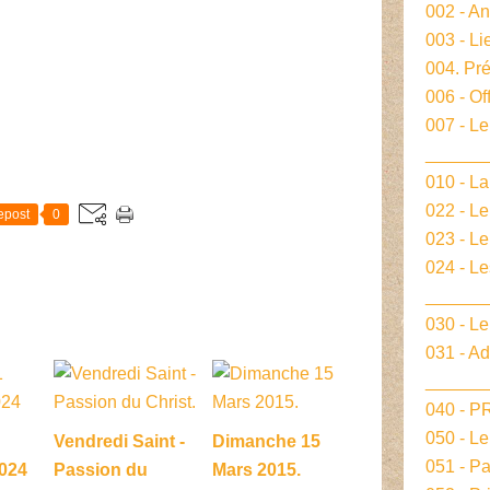
002 - A
003 - Li
004. Pré
006 - Of
007 - Le
______
E
010 - La
022 - L
epost
0
023 - Le
024 - L
______
030 - Le
031 - A
______
040 - 
050 - L
Vendredi Saint -
Dimanche 15
051 - P
024
Passion du
Mars 2015.