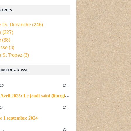
ORIES
e Du Dimanche
(246)
e
(227)
é
(38)
isse
(3)
e St Tropez
(3)
IMEREZ AUSSI :
025
…
Jeudi 17 Avril 2025: Le jeudi saint (liturgie du soir)
024
…
e 1 septembre 2024
015
…