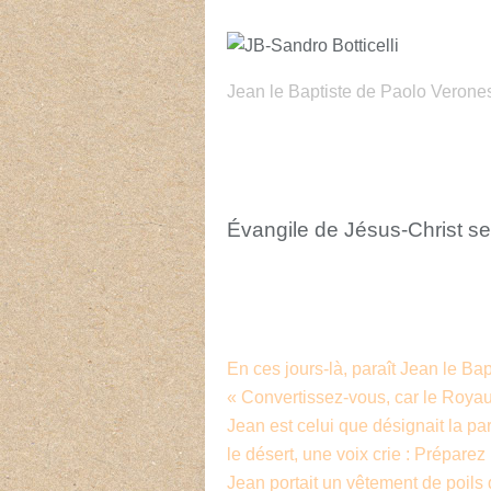
Jean le Baptiste de Paolo Verone
Évangile de Jésus-Christ se
En ces jours-là, paraît Jean le Ba
« Convertissez-vous, car le Royau
Jean est celui que désignait la par
le désert, une voix crie : Prépare
Jean portait un vêtement de poils