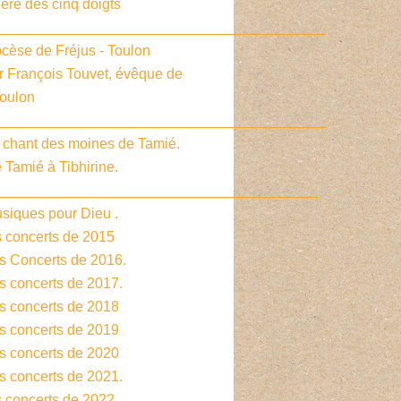
ière des cinq doigts
_________________________________________
cèse de Fréjus - Toulon
r François Touvet, évêque de
Toulon
_________________________________________
e chant des moines de Tamié.
 Tamié à Tibhirine.
________________________________________
siques pour Dieu .
s concerts de 2015
es Concerts de 2016.
s concerts de 2017.
es concerts de 2018
es concerts de 2019
es concerts de 2020
s concerts de 2021.
s concerts de 2022