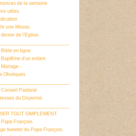
nnonces de la semaine
ens utiles
dication
frir une Messe.
 denier de l'Eglise.
__________________________
 Bible en ligne
e Baptême d'un enfant
 Mariage -
es Obsèques
__________________________
 Conseil Pastoral
dresses du Doyenné.
__________________________
PRIER TOUT SIMPLEMENT.
e Pape François
age tweeter du Pape François.