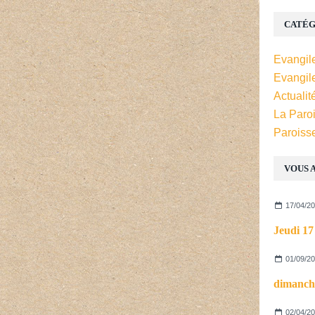
CATÉG
Evangil
Evangil
Actualit
La Paro
Paroiss
VOUS A
17/04/2
01/09/2
dimanch
02/04/2