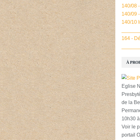
140/08 
140/09 
140/10 
______
164 - Dé
______
À PRO
Eglise 
Presbytè
de la Be
Permane
10h30 à
Voir le p
portail 