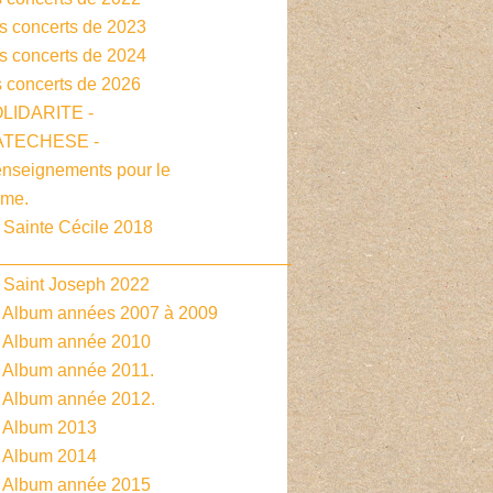
es concerts de 2023
es concerts de 2024
s concerts de 2026
OLIDARITE -
CATECHESE -
enseignements pour le
sme.
 Sainte Cécile 2018
______________________________
- Saint Joseph 2022
- Album années 2007 à 2009
- Album année 2010
- Album année 2011.
- Album année 2012.
- Album 2013
- Album 2014
- Album année 2015