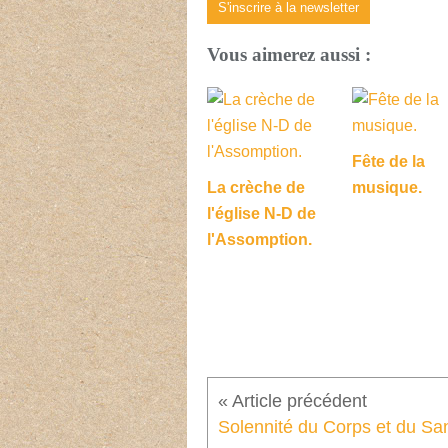
S'inscrire à la newsletter
Vous aimerez aussi :
Fête de la
La crèche de
musique.
l'église N-D de
l'Assomption.