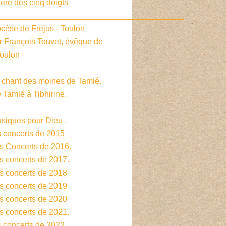
ière des cinq doigts
_________________________________________
cèse de Fréjus - Toulon
r François Touvet, évêque de
Toulon
_________________________________________
e chant des moines de Tamié.
 Tamié à Tibhirine.
________________________________________
siques pour Dieu .
s concerts de 2015
es Concerts de 2016.
s concerts de 2017.
es concerts de 2018
es concerts de 2019
es concerts de 2020
s concerts de 2021.
s concerts de 2022