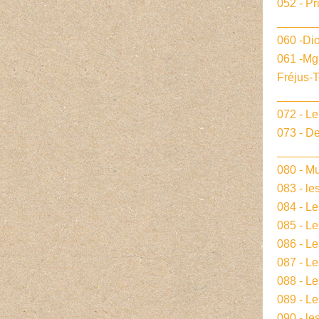
052 - Pr
______
060 -Dio
061 -Mg
Fréjus-
______
072 - L
073 - De
______
080 - Mu
083 - le
084 - L
085 - Le
086 - L
087 - L
088 - L
089 - Le
090 - le