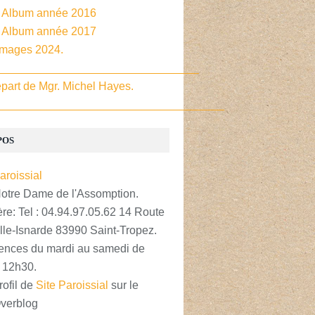
- Album année 2016
- Album année 2017
Images 2024.
________________________________
part de Mgr. Michel Hayes.
____________________________________
POS
Notre Dame de l'Assomption.
re: Tel : 04.94.97.05.62 14 Route
lle-Isnarde 83990 Saint-Tropez.
nces du mardi au samedi de
 12h30.
rofil de
Site Paroissial
sur le
Overblog