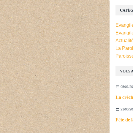
CATÉG
Evangil
Evangil
Actualit
La Paro
Paroiss
VOUS A
05/01/2
La crèch
21/06/2
Fête de 