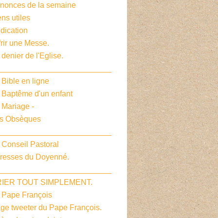
nnonces de la semaine
ens utiles
dication
frir une Messe.
 denier de l'Eglise.
__________________________
 Bible en ligne
e Baptême d'un enfant
 Mariage -
es Obsèques
__________________________
 Conseil Pastoral
dresses du Doyenné.
__________________________
PRIER TOUT SIMPLEMENT.
e Pape François
age tweeter du Pape François.