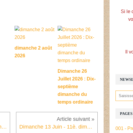
Si le 
vo
dimanche 2 août
Il v
2026
Dimanche 26
Juillet 2026 : Dix-
NEWS
septième
dimanche du
temps ordinaire
PAGES
Solennité du Corps et du Sang du Christ (Fête-Dieu)
Dimanche 13 Juin - 11è. dimanche du temps ordinaire.
001 - Pr