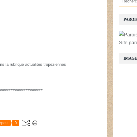
PAROI
Site par
IMAG
ns la rubrique actualités tropéziennes
********************
E
epost
0