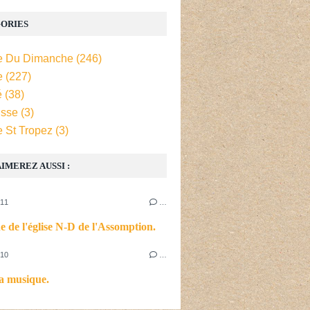
ORIES
e Du Dimanche
(246)
e
(227)
é
(38)
isse
(3)
e St Tropez
(3)
IMEREZ AUSSI :
011
…
e de l'église N-D de l'Assomption.
010
…
la musique.