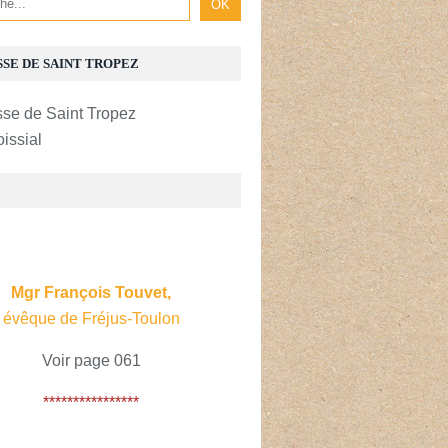
SSE DE SAINT TROPEZ
oissial
E
Mgr François Touvet,
évêque de Fréjus-Toulon
Voir page 061
****************