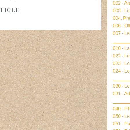
002 - A
TICLE
003 - Li
004. Pré
006 - Of
007 - Le
______
010 - La
022 - L
023 - Le
024 - L
______
030 - Le
031 - A
______
040 - 
050 - L
051 - P