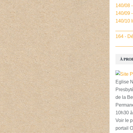
140/08 
140/09 
140/10 
______
164 - Dé
______
À PRO
Eglise 
Presbytè
de la Be
Permane
10h30 à
Voir le p
portail 