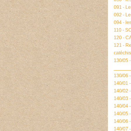
091 - L
092 - L
094 - le
110 - S
120 - 
121 - R
catéchi
130/05 -
______
130/06 
140/01 
140/02 
140/03 
140/04 
140/05 
140/06 
140/07 