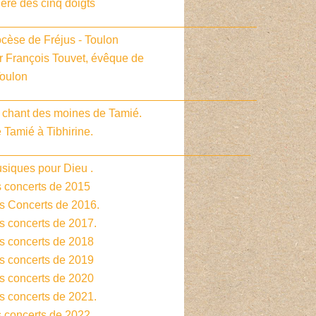
ière des cinq doigts
_________________________________________
cèse de Fréjus - Toulon
r François Touvet, évêque de
Toulon
_________________________________________
e chant des moines de Tamié.
 Tamié à Tibhirine.
________________________________________
siques pour Dieu .
s concerts de 2015
es Concerts de 2016.
s concerts de 2017.
es concerts de 2018
es concerts de 2019
es concerts de 2020
s concerts de 2021.
s concerts de 2022