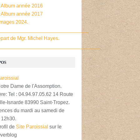
- Album année 2016
- Album année 2017
Images 2024.
________________________________
part de Mgr. Michel Hayes.
____________________________________
POS
Notre Dame de l'Assomption.
re: Tel : 04.94.97.05.62 14 Route
lle-Isnarde 83990 Saint-Tropez.
nces du mardi au samedi de
 12h30.
rofil de
Site Paroissial
sur le
Overblog