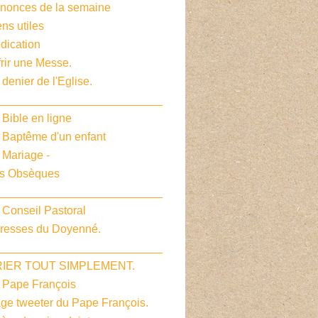
nnonces de la semaine
ens utiles
dication
frir une Messe.
 denier de l'Eglise.
__________________________
 Bible en ligne
e Baptême d'un enfant
 Mariage -
es Obsèques
__________________________
 Conseil Pastoral
dresses du Doyenné.
__________________________
PRIER TOUT SIMPLEMENT.
e Pape François
age tweeter du Pape François.