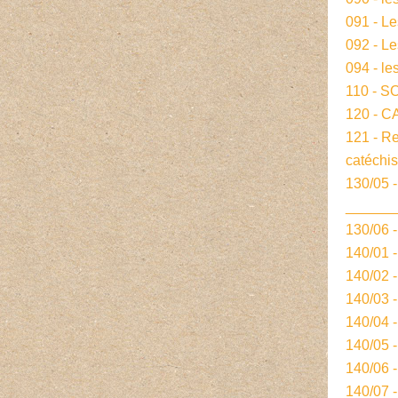
091 - L
092 - L
094 - le
110 - S
120 - 
121 - R
catéchi
130/05 -
______
130/06 
140/01 
140/02 
140/03 
140/04 
140/05 
140/06 
140/07 