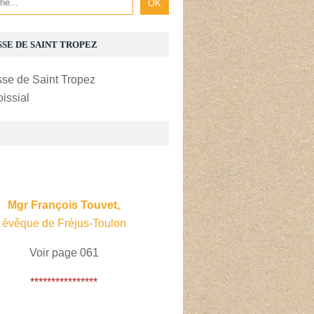
SSE DE SAINT TROPEZ
oissial
E
Mgr François Touvet,
évêque de Fréjus-Toulon
Voir page 061
****************