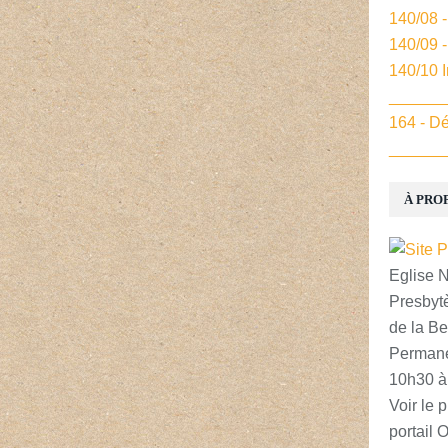
140/08 
140/09 
140/10 
______
164 - Dé
______
À PRO
Eglise 
Presbytè
de la Be
Permane
10h30 à
Voir le p
portail 