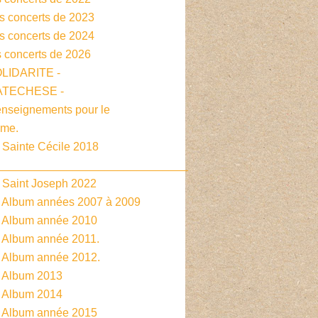
es concerts de 2023
es concerts de 2024
s concerts de 2026
OLIDARITE -
CATECHESE -
enseignements pour le
sme.
 Sainte Cécile 2018
______________________________
- Saint Joseph 2022
- Album années 2007 à 2009
- Album année 2010
- Album année 2011.
- Album année 2012.
- Album 2013
- Album 2014
- Album année 2015