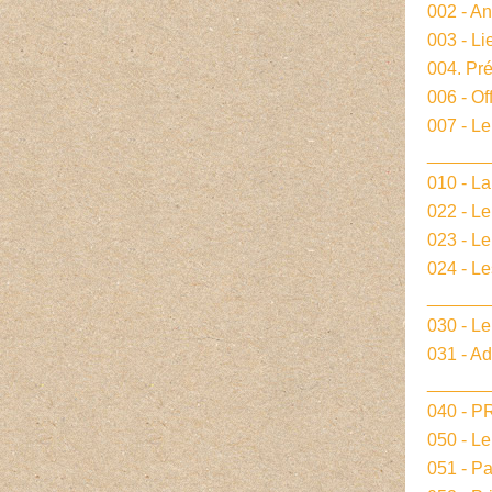
002 - A
003 - Li
004. Pré
006 - Of
007 - Le
______
010 - La
022 - L
023 - Le
024 - L
______
030 - Le
031 - A
______
040 - 
050 - L
051 - P