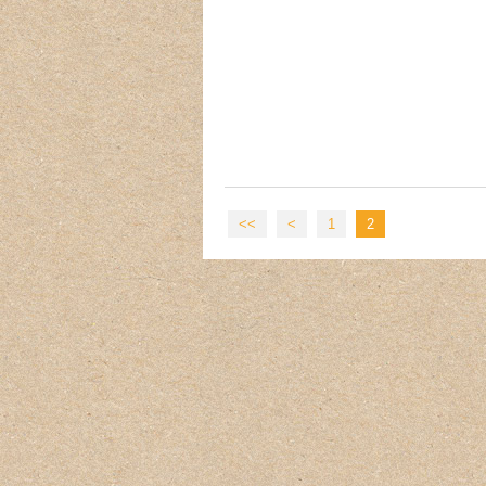
<<
<
1
2