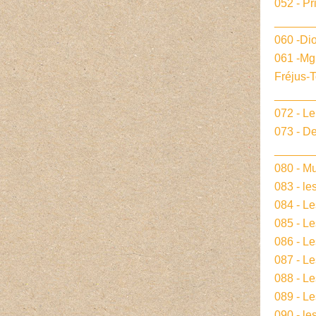
052 - Pr
______
060 -Dio
061 -Mg
Fréjus-
______
072 - L
073 - De
______
080 - Mu
083 - le
084 - L
085 - Le
086 - L
087 - L
088 - L
089 - Le
090 - le