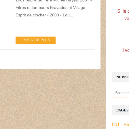
Fifres et tambours Bravades et Village
Si le 
Esprit de clocher - 2009 - Lou...
vo
EN SAVOIR PLUS
Il v
NEWS
PAGES
001 - Pr