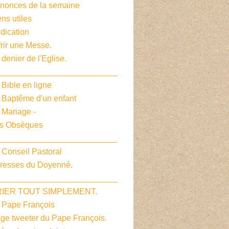
nnonces de la semaine
ens utiles
dication
frir une Messe.
 denier de l'Eglise.
__________________________
 Bible en ligne
e Baptême d'un enfant
 Mariage -
es Obsèques
__________________________
 Conseil Pastoral
dresses du Doyenné.
__________________________
PRIER TOUT SIMPLEMENT.
e Pape François
age tweeter du Pape François.