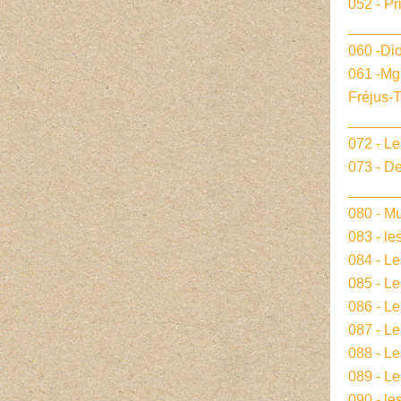
052 - Pr
______
060 -Dio
061 -Mg
Fréjus-
______
072 - L
073 - De
______
080 - Mu
083 - le
084 - L
085 - Le
086 - L
087 - L
088 - L
089 - Le
090 - le