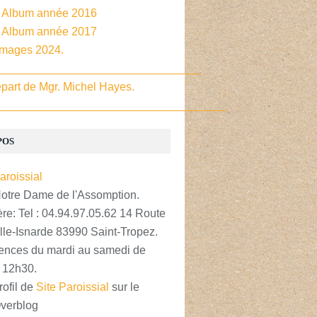
- Album année 2016
- Album année 2017
Images 2024.
________________________________
part de Mgr. Michel Hayes.
____________________________________
POS
Notre Dame de l'Assomption.
re: Tel : 04.94.97.05.62 14 Route
lle-Isnarde 83990 Saint-Tropez.
nces du mardi au samedi de
 12h30.
rofil de
Site Paroissial
sur le
Overblog