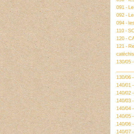
091 - L
092 - L
094 - le
110 - S
120 - 
121 - R
catéchi
130/05 -
______
130/06 
140/01 
140/02 
140/03 
140/04 
140/05 
140/06 
140/07 