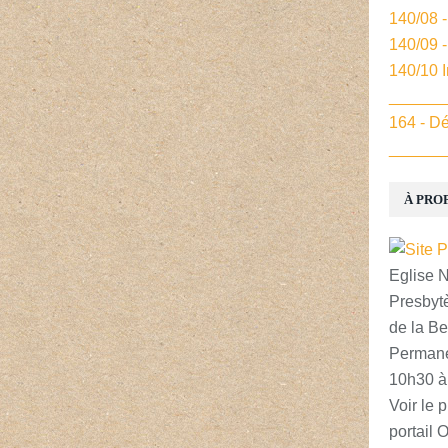
140/08 
140/09 
140/10 
______
164 - Dé
______
À PRO
Eglise 
Presbytè
de la Be
Permane
10h30 à
Voir le p
portail 