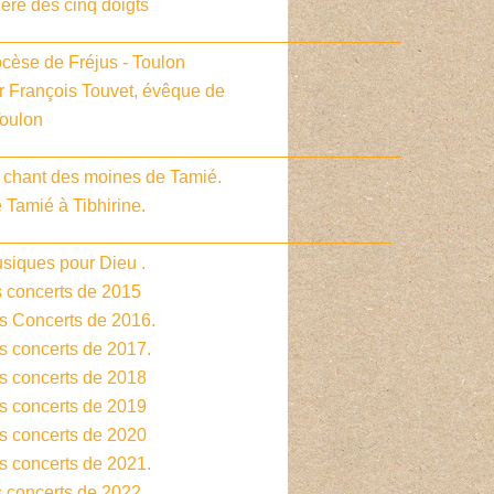
ière des cinq doigts
_________________________________________
cèse de Fréjus - Toulon
r François Touvet, évêque de
Toulon
_________________________________________
e chant des moines de Tamié.
 Tamié à Tibhirine.
________________________________________
siques pour Dieu .
s concerts de 2015
es Concerts de 2016.
s concerts de 2017.
es concerts de 2018
es concerts de 2019
es concerts de 2020
s concerts de 2021.
s concerts de 2022