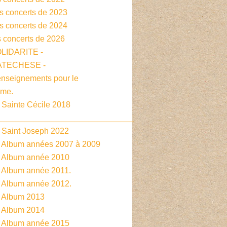
es concerts de 2023
es concerts de 2024
s concerts de 2026
OLIDARITE -
CATECHESE -
enseignements pour le
sme.
 Sainte Cécile 2018
______________________________
- Saint Joseph 2022
- Album années 2007 à 2009
- Album année 2010
- Album année 2011.
- Album année 2012.
- Album 2013
- Album 2014
- Album année 2015