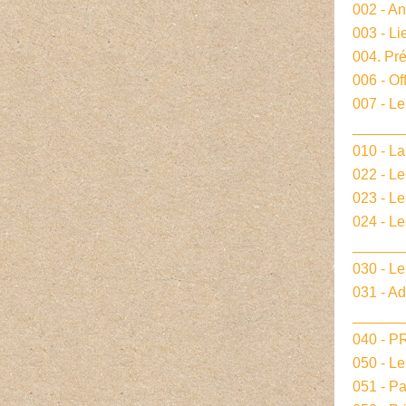
002 - A
003 - Li
004. Pré
006 - Of
007 - Le
______
010 - La
022 - L
023 - Le
024 - L
______
030 - Le
031 - A
______
040 - 
050 - L
051 - P