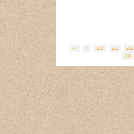
<<
<
200
201
202
209