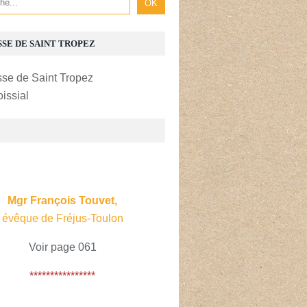
SSE DE SAINT TROPEZ
oissial
E
Mgr François Touvet,
évêque de Fréjus-Toulon
Voir page 061
****************