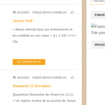
25/12/2013
PUBLIÉ DEPUIS OVERBLOG
…
PAROI
Joyeux Noël !
« Marie retenait tous ces événements et
Site par
les méditait en son cœur » (Lc 2,19) <<<<--
Clic
IMAG
EN SAVOIR PLUS
19/12/2013
PUBLIÉ DEPUIS OVERBLOG
…
Dimanche 22 Décembre.
Quatrième Dimanche de l'Avent (Is 11,1) :
« Un rejeton sortira de la souche de Jessé,