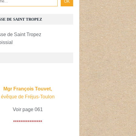
SSE DE SAINT TROPEZ
oissial
E
Mgr François Touvet,
évêque de Fréjus-Toulon
Voir page 061
****************