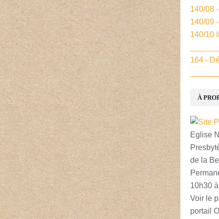
140/08 
140/09 
140/10 
______
164 - Dé
______
À PRO
Eglise 
Presbytè
de la Be
Permane
10h30 à
Voir le p
portail 