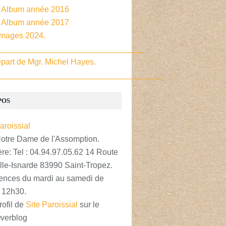
- Album année 2016
- Album année 2017
Images 2024.
________________________________
part de Mgr. Michel Hayes.
____________________________________
POS
Notre Dame de l'Assomption.
re: Tel : 04.94.97.05.62 14 Route
lle-Isnarde 83990 Saint-Tropez.
nces du mardi au samedi de
 12h30.
rofil de
Site Paroissial
sur le
Overblog