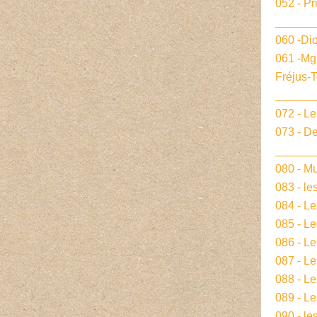
052 - Pr
______
060 -Dio
061 -Mg
Fréjus-
______
072 - L
073 - De
______
080 - Mu
083 - le
084 - L
085 - Le
086 - L
087 - L
088 - L
089 - Le
090 - le