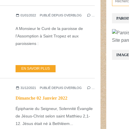
01/01/2022
PUBLIÉ DEPUIS OVERBLOG
…
PAROI
A Monsieur le Curé de la paroisse de
l'Assomption à Saint Tropez et aux
Site par
paroissiens :
IMAG
EN SAVOIR PLUS
31/12/2021
PUBLIÉ DEPUIS OVERBLOG
…
Dimanche 02 Janvier 2022
Épiphanie du Seigneur, Solennité Évangile
de Jésus-Christ selon saint Matthieu 2,1-
12. Jésus était né à Bethléem...