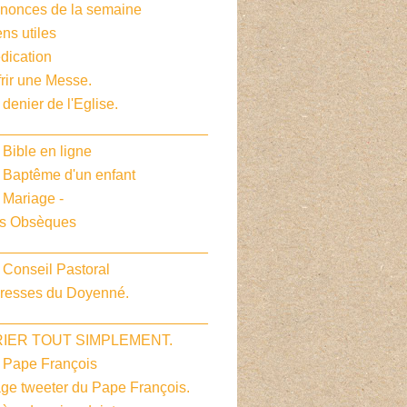
nnonces de la semaine
ens utiles
dication
frir une Messe.
 denier de l'Eglise.
__________________________
 Bible en ligne
e Baptême d'un enfant
 Mariage -
es Obsèques
__________________________
 Conseil Pastoral
dresses du Doyenné.
__________________________
PRIER TOUT SIMPLEMENT.
e Pape François
age tweeter du Pape François.