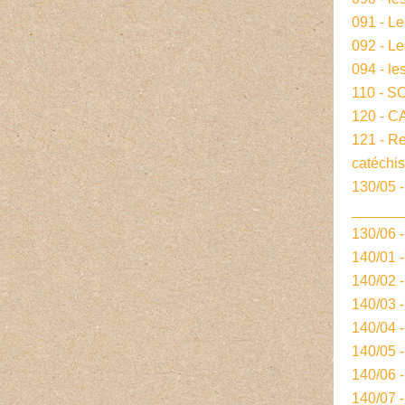
091 - L
092 - L
094 - le
110 - S
120 - 
121 - R
catéchi
130/05 -
______
130/06 
140/01 
140/02 
140/03 
140/04 
140/05 
140/06 
140/07 