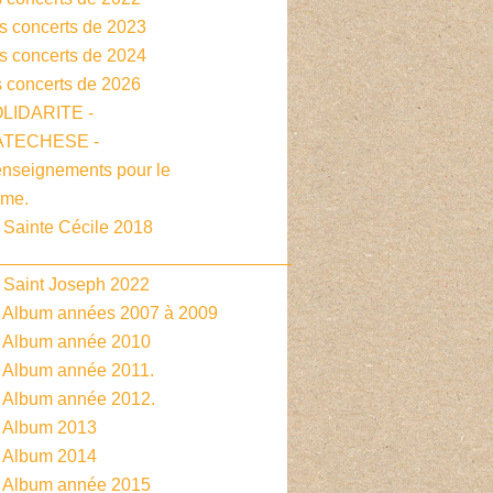
es concerts de 2023
es concerts de 2024
s concerts de 2026
OLIDARITE -
CATECHESE -
enseignements pour le
sme.
 Sainte Cécile 2018
______________________________
- Saint Joseph 2022
- Album années 2007 à 2009
- Album année 2010
- Album année 2011.
- Album année 2012.
- Album 2013
- Album 2014
- Album année 2015