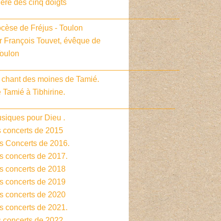
ière des cinq doigts
_________________________________________
cèse de Fréjus - Toulon
r François Touvet, évêque de
Toulon
_________________________________________
e chant des moines de Tamié.
 Tamié à Tibhirine.
________________________________________
siques pour Dieu .
s concerts de 2015
es Concerts de 2016.
s concerts de 2017.
es concerts de 2018
es concerts de 2019
es concerts de 2020
s concerts de 2021.
s concerts de 2022