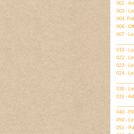
002 - A
003 - Li
004. Pré
006 - Of
007 - Le
______
010 - La
022 - L
023 - Le
024 - L
______
030 - Le
031 - A
______
040 - 
050 - L
051 - P