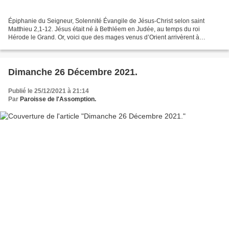
Épiphanie du Seigneur, Solennité Évangile de Jésus-Christ selon saint
Matthieu 2,1-12. Jésus était né à Bethléem en Judée, au temps du roi
Hérode le Grand. Or, voici que des mages venus d’Orient arrivèrent à
Jérusalem et demandèrent : « Où est le roi...
Dimanche 26 Décembre 2021.
Publié le 25/12/2021 à 21:14
Par
Paroisse de l'Assomption.