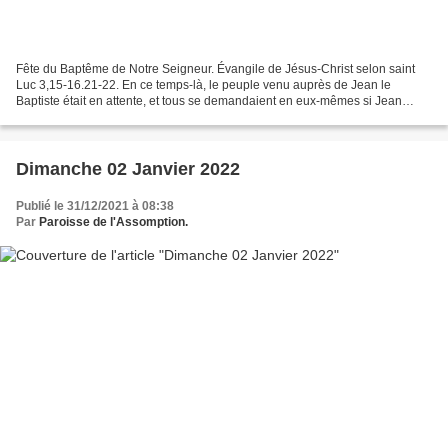
Fête du Baptême de Notre Seigneur. Évangile de Jésus-Christ selon saint
Luc 3,15-16.21-22. En ce temps-là, le peuple venu auprès de Jean le
Baptiste était en attente, et tous se demandaient en eux-mêmes si Jean
n’était pas le Christ. Jean s’adressa alors...
Dimanche 02 Janvier 2022
Publié le 31/12/2021 à 08:38
Par
Paroisse de l'Assomption.