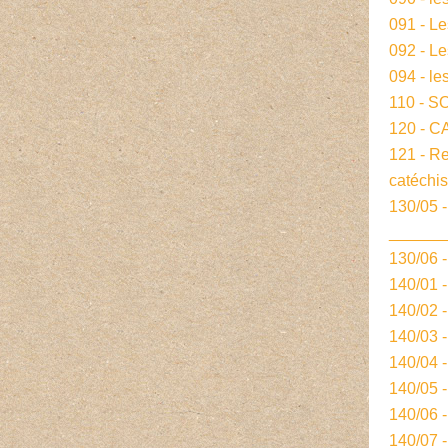
091 - L
092 - L
094 - le
110 - S
120 - 
121 - R
catéchi
130/05 -
______
130/06 
140/01 
140/02 
140/03 
140/04 
140/05 
140/06 
140/07 