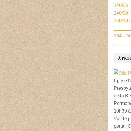
140/08 
140/09 
140/10 
______
164 - Dé
______
À PRO
Eglise 
Presbytè
de la Be
Permane
10h30 à
Voir le p
portail 