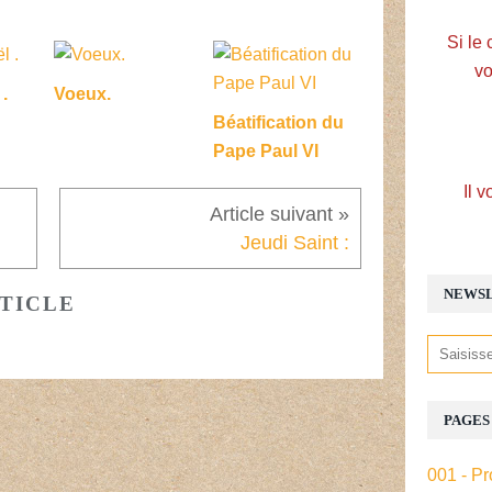
Si le 
vo
.
Voeux.
Béatification du
Pape Paul VI
Il v
Jeudi Saint :
NEWS
TICLE
PAGES
001 - Pr