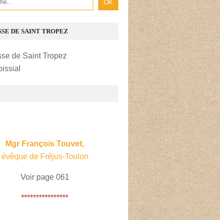
SSE DE SAINT TROPEZ
oissial
E
Mgr François Touvet,
évêque de Fréjus-Toulon
Voir page 061
****************