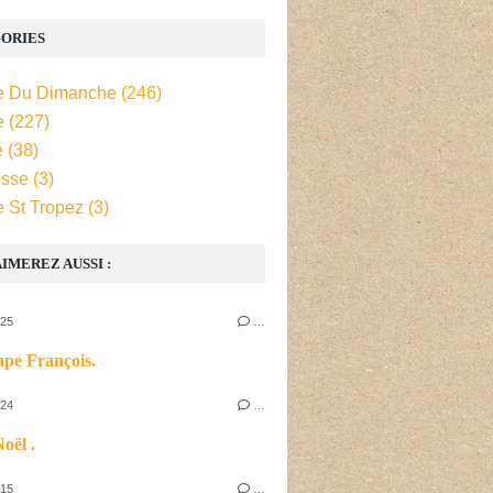
ORIES
e Du Dimanche
(246)
e
(227)
é
(38)
isse
(3)
e St Tropez
(3)
IMEREZ AUSSI :
025
…
pe François.
024
…
oël .
015
…