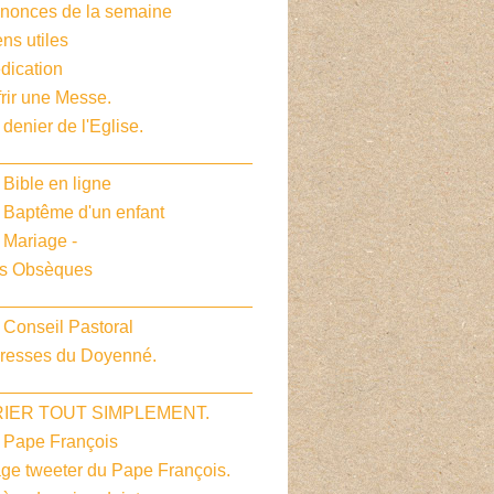
nnonces de la semaine
ens utiles
dication
frir une Messe.
 denier de l'Eglise.
__________________________
 Bible en ligne
e Baptême d'un enfant
 Mariage -
es Obsèques
__________________________
 Conseil Pastoral
dresses du Doyenné.
__________________________
PRIER TOUT SIMPLEMENT.
e Pape François
age tweeter du Pape François.