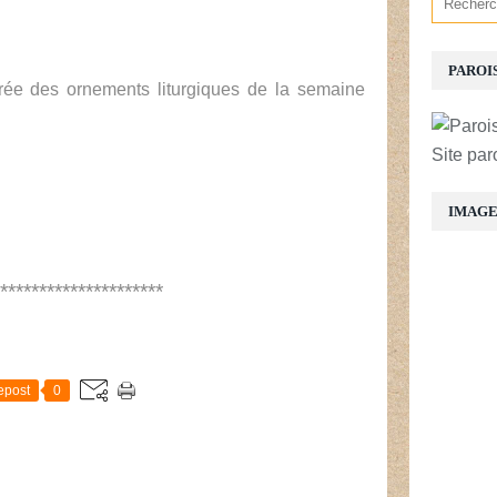
PAROI
rée des ornements liturgiques de la semaine
Site par
IMAG
*********************
E
epost
0