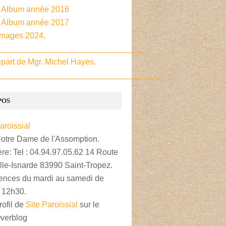
- Album année 2016
- Album année 2017
Images 2024.
________________________________
part de Mgr. Michel Hayes.
____________________________________
POS
Notre Dame de l'Assomption.
re: Tel : 04.94.97.05.62 14 Route
lle-Isnarde 83990 Saint-Tropez.
nces du mardi au samedi de
 12h30.
rofil de
Site Paroissial
sur le
Overblog