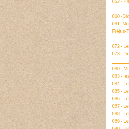
052 - Pr
______
060 -Dio
061 -Mg
Fréjus-
______
072 - L
073 - De
______
080 - Mu
083 - le
084 - L
085 - Le
086 - L
087 - L
088 - L
089 - Le
090 - le