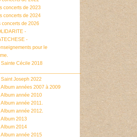
es concerts de 2023
es concerts de 2024
s concerts de 2026
OLIDARITE -
CATECHESE -
enseignements pour le
sme.
 Sainte Cécile 2018
______________________________
- Saint Joseph 2022
- Album années 2007 à 2009
- Album année 2010
- Album année 2011.
- Album année 2012.
- Album 2013
- Album 2014
- Album année 2015