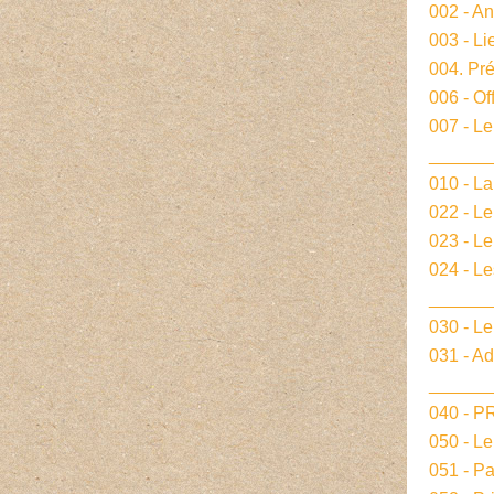
002 - A
003 - Li
004. Pré
006 - Of
007 - Le
______
010 - La
022 - L
023 - Le
024 - L
______
030 - Le
031 - A
______
040 - 
050 - L
051 - P