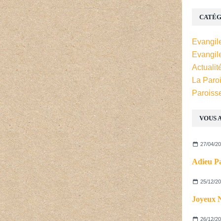
CATÉG
Evangil
Evangil
Actualit
La Paro
Paroiss
VOUS A
27/04/2
Adieu Pa
25/12/2
Joyeux N
26/12/2