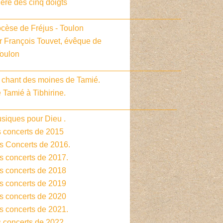
ière des cinq doigts
_________________________________________
cèse de Fréjus - Toulon
r François Touvet, évêque de
Toulon
_________________________________________
e chant des moines de Tamié.
 Tamié à Tibhirine.
________________________________________
siques pour Dieu .
s concerts de 2015
es Concerts de 2016.
s concerts de 2017.
es concerts de 2018
es concerts de 2019
es concerts de 2020
s concerts de 2021.
s concerts de 2022