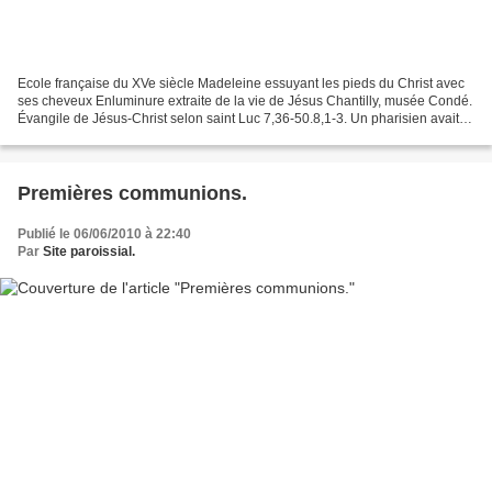
Ecole française du XVe siècle Madeleine essuyant les pieds du Christ avec
ses cheveux Enluminure extraite de la vie de Jésus Chantilly, musée Condé.
Évangile de Jésus-Christ selon saint Luc 7,36-50.8,1-3. Un pharisien avait
invité Jésus à manger avec...
Premières communions.
Publié le 06/06/2010 à 22:40
Par
Site paroissial.