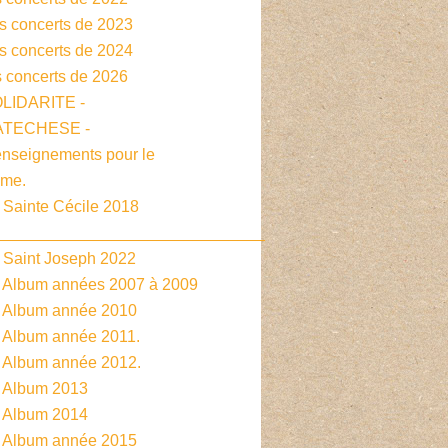
es concerts de 2023
es concerts de 2024
s concerts de 2026
OLIDARITE -
CATECHESE -
enseignements pour le
sme.
 Sainte Cécile 2018
______________________________
- Saint Joseph 2022
- Album années 2007 à 2009
- Album année 2010
- Album année 2011.
- Album année 2012.
- Album 2013
- Album 2014
- Album année 2015