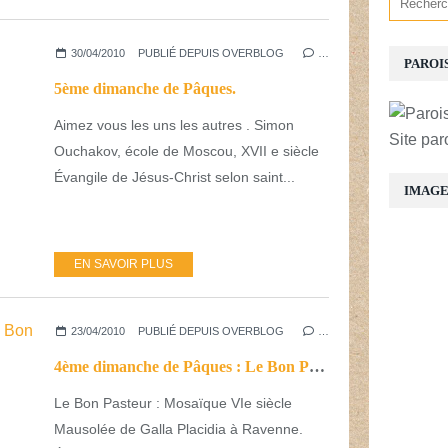
30/04/2010
PUBLIÉ DEPUIS OVERBLOG
…
PAROI
5ème dimanche de Pâques.
Aimez vous les uns les autres . Simon
Site par
Ouchakov, école de Moscou, XVII e siècle
Évangile de Jésus-Christ selon saint...
IMAG
EN SAVOIR PLUS
23/04/2010
PUBLIÉ DEPUIS OVERBLOG
…
4ème dimanche de Pâques : Le Bon Pasteur.
Le Bon Pasteur : Mosaïque VIe siècle
Mausolée de Galla Placidia à Ravenne.