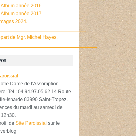
- Album année 2016
- Album année 2017
Images 2024.
________________________________
part de Mgr. Michel Hayes.
____________________________________
POS
Notre Dame de l'Assomption.
re: Tel : 04.94.97.05.62 14 Route
lle-Isnarde 83990 Saint-Tropez.
nces du mardi au samedi de
 12h30.
rofil de
Site Paroissial
sur le
Overblog