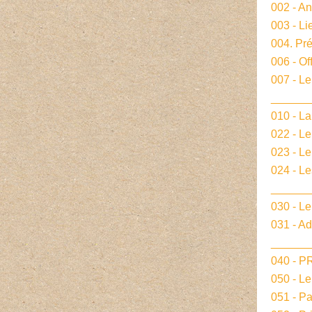
002 - A
003 - Li
004. Pré
006 - Of
007 - Le
______
010 - La
022 - L
023 - Le
024 - L
______
030 - Le
031 - A
______
040 - 
050 - L
051 - P