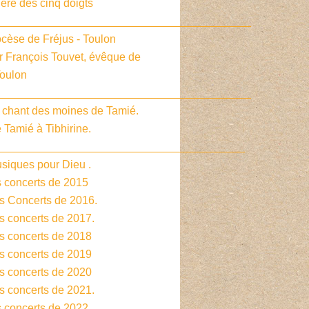
ière des cinq doigts
_________________________________________
cèse de Fréjus - Toulon
r François Touvet, évêque de
Toulon
_________________________________________
e chant des moines de Tamié.
 Tamié à Tibhirine.
________________________________________
siques pour Dieu .
s concerts de 2015
es Concerts de 2016.
s concerts de 2017.
es concerts de 2018
es concerts de 2019
es concerts de 2020
s concerts de 2021.
s concerts de 2022