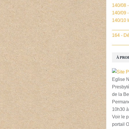
140/08 
140/09 
140/10 
______
164 - Dé
______
À PRO
Eglise 
Presbytè
de la Be
Permane
10h30 à
Voir le p
portail 