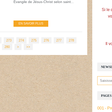
Évangile de Jésus-Christ selon saint...
Si le 
vo
EN SAVOIR PLUS
273
274
275
276
277
278
Il v
280
>
>>
NEWS
PAGES
001 - Pr