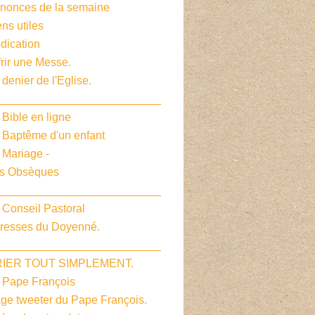
nnonces de la semaine
ens utiles
dication
frir une Messe.
 denier de l'Eglise.
__________________________
 Bible en ligne
e Baptême d'un enfant
 Mariage -
es Obsèques
__________________________
 Conseil Pastoral
dresses du Doyenné.
__________________________
PRIER TOUT SIMPLEMENT.
e Pape François
age tweeter du Pape François.