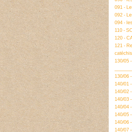
091 - L
092 - L
094 - le
110 - S
120 - 
121 - R
catéchi
130/05 -
______
130/06 
140/01 
140/02 
140/03 
140/04 
140/05 
140/06 
140/07 