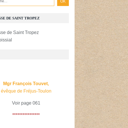
SSE DE SAINT TROPEZ
oissial
E
Mgr François Touvet,
évêque de Fréjus-Toulon
Voir page 061
****************