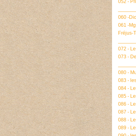
052 - Pr
______
060 -Dio
061 -Mg
Fréjus-
______
072 - L
073 - De
______
080 - Mu
083 - le
084 - L
085 - Le
086 - L
087 - L
088 - L
089 - Le
090 - le