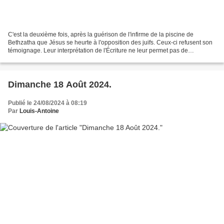
C'est la deuxième fois, après la guérison de l'infirme de la piscine de
Bethzatha que Jésus se heurte à l'opposition des juifs. Ceux-ci refusent son
témoignage. Leur interprétation de l'Écriture ne leur permet pas de
reconnaître que Jésus est l'envoyé...
Dimanche 18 Août 2024.
Publié le 24/08/2024 à 08:19
Par
Louis-Antoine