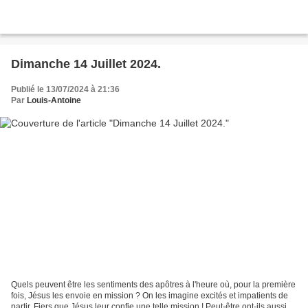
Dimanche 14 Juillet 2024.
Publié le 13/07/2024 à 21:36
Par
Louis-Antoine
Quels peuvent être les sentiments des apôtres à l'heure où, pour la première
fois, Jésus les envoie en mission ? On les imagine excités et impatients de
partir. Fiers que Jésus leur confie une telle mission ! Peut-être ont-ils aussi