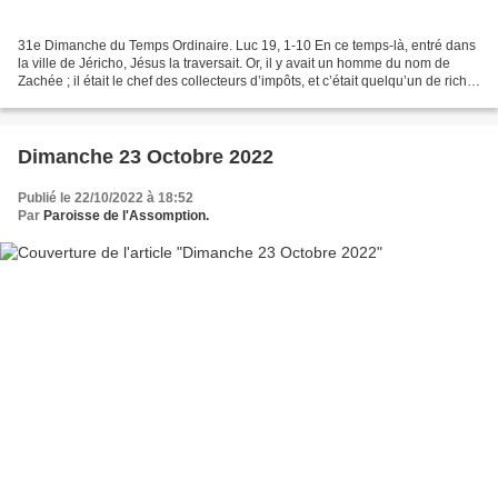
31e Dimanche du Temps Ordinaire. Luc 19, 1-10 En ce temps-là, entré dans
la ville de Jéricho, Jésus la traversait. Or, il y avait un homme du nom de
Zachée ; il était le chef des collecteurs d’impôts, et c’était quelqu’un de riche.
Il cherchait à voir...
Dimanche 23 Octobre 2022
Publié le 22/10/2022 à 18:52
Par
Paroisse de l'Assomption.