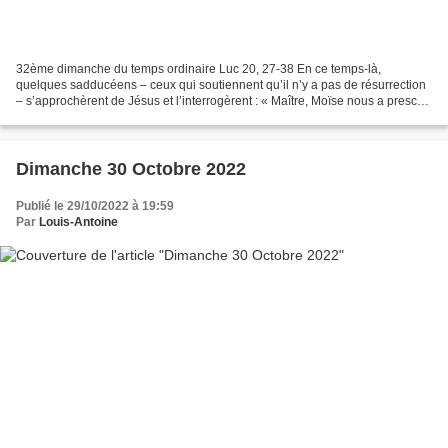
32ème dimanche du temps ordinaire Luc 20, 27-38 En ce temps-là,
quelques sadducéens – ceux qui soutiennent qu’il n’y a pas de résurrection
– s’approchèrent de Jésus et l’interrogèrent : « Maître, Moïse nous a prescrit
: Si un homme a un frère qui meurt...
Dimanche 30 Octobre 2022
Publié le 29/10/2022 à 19:59
Par
Louis-Antoine