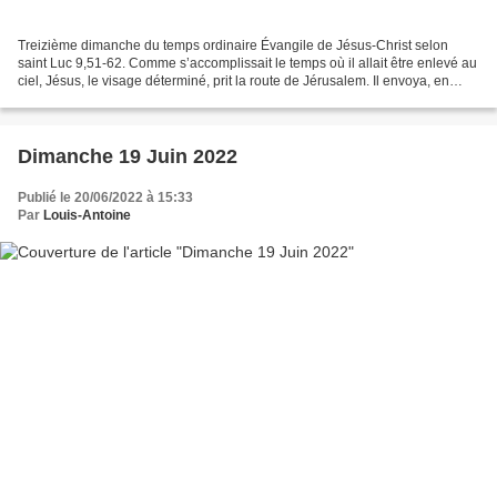
Treizième dimanche du temps ordinaire Évangile de Jésus-Christ selon
saint Luc 9,51-62. Comme s’accomplissait le temps où il allait être enlevé au
ciel, Jésus, le visage déterminé, prit la route de Jérusalem. Il envoya, en
avant de lui, des messagers...
Dimanche 19 Juin 2022
Publié le 20/06/2022 à 15:33
Par
Louis-Antoine