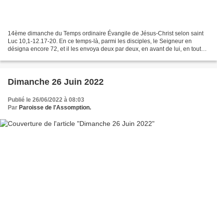
14ème dimanche du Temps ordinaire Évangile de Jésus-Christ selon saint
Luc 10,1-12.17-20. En ce temps-là, parmi les disciples, le Seigneur en
désigna encore 72, et il les envoya deux par deux, en avant de lui, en toute
ville et localité où lui-même allait...
Dimanche 26 Juin 2022
Publié le 26/06/2022 à 08:03
Par
Paroisse de l'Assomption.