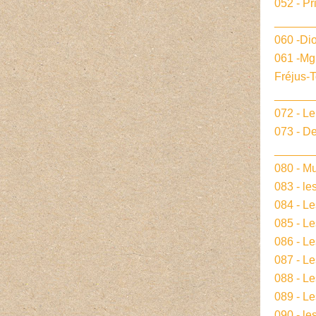
052 - Pr
______
060 -Dio
061 -Mg
Fréjus-
______
072 - L
073 - De
______
080 - Mu
083 - le
084 - L
085 - Le
086 - L
087 - L
088 - L
089 - Le
090 - le