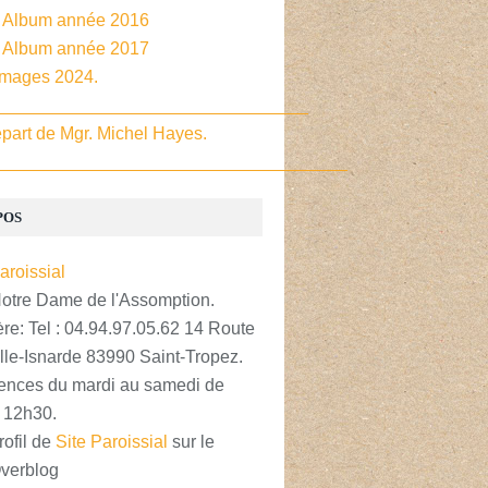
- Album année 2016
- Album année 2017
Images 2024.
________________________________
part de Mgr. Michel Hayes.
____________________________________
POS
Notre Dame de l'Assomption.
re: Tel : 04.94.97.05.62 14 Route
lle-Isnarde 83990 Saint-Tropez.
nces du mardi au samedi de
 12h30.
rofil de
Site Paroissial
sur le
Overblog