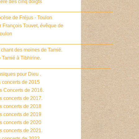
ière des cinq doigts
_________________________________________
cèse de Fréjus - Toulon
r François Touvet, évêque de
Toulon
_________________________________________
e chant des moines de Tamié.
 Tamié à Tibhirine.
________________________________________
siques pour Dieu .
s concerts de 2015
es Concerts de 2016.
s concerts de 2017.
es concerts de 2018
es concerts de 2019
es concerts de 2020
s concerts de 2021.
s concerts de 2022