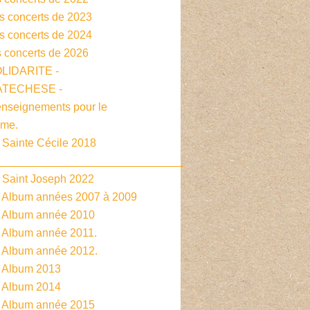
es concerts de 2023
es concerts de 2024
s concerts de 2026
OLIDARITE -
CATECHESE -
enseignements pour le
sme.
 Sainte Cécile 2018
______________________________
- Saint Joseph 2022
- Album années 2007 à 2009
- Album année 2010
- Album année 2011.
- Album année 2012.
- Album 2013
- Album 2014
- Album année 2015