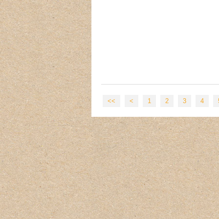
<<
<
1
2
3
4