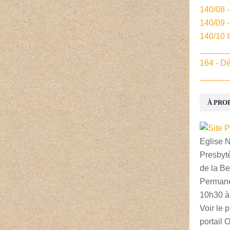
140/08 
140/09 
140/10 
______
164 - Dé
______
À PRO
Eglise 
Presbytè
de la Be
Permane
10h30 à
Voir le p
portail 