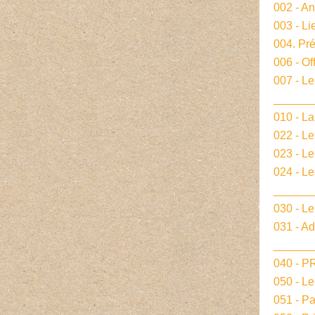
002 - A
003 - Li
004. Pré
006 - Of
007 - Le
______
010 - La
022 - L
023 - Le
024 - L
______
030 - Le
031 - A
______
040 - 
050 - L
051 - P