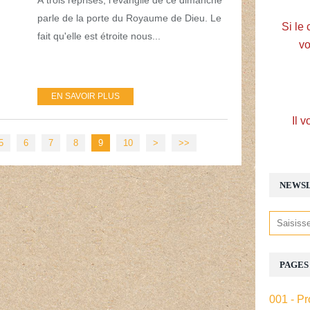
parle de la porte du Royaume de Dieu. Le
Si le 
fait qu'elle est étroite nous...
vo
EN SAVOIR PLUS
Il v
20
30
40
50
60
70
80
5
6
7
8
9
10
>
>>
NEWS
PAGES
001 - Pr