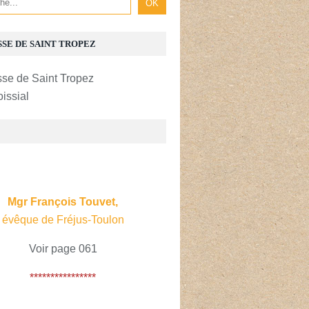
SSE DE SAINT TROPEZ
oissial
E
Mgr François Touvet,
évêque de Fréjus-Toulon
Voir page 061
****************