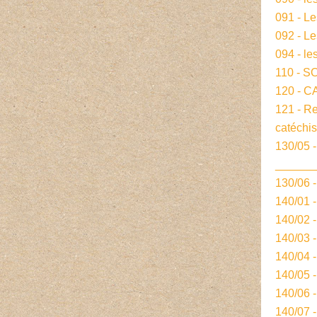
091 - L
092 - L
094 - le
110 - S
120 - 
121 - R
catéchi
130/05 -
______
130/06 
140/01 
140/02 
140/03 
140/04 
140/05 
140/06 
140/07 