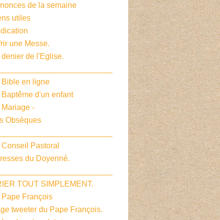
nnonces de la semaine
ens utiles
dication
frir une Messe.
 denier de l'Eglise.
__________________________
 Bible en ligne
e Baptême d'un enfant
 Mariage -
es Obsèques
__________________________
 Conseil Pastoral
dresses du Doyenné.
__________________________
PRIER TOUT SIMPLEMENT.
e Pape François
age tweeter du Pape François.